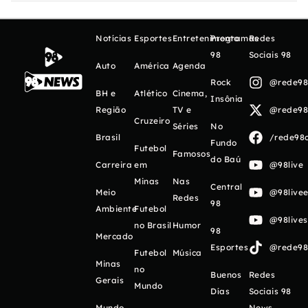
Notícias
Esportes
Entretenimento
Programas
Redes
98
Sociais 98
Auto
América
Agenda
Rock
@rede98o
BH e
Atlético
Cinema,
Insônia
Região
TV e
@rede98o
Cruzeiro
Séries
No
Brasil
/rede98o
Fundo
Futebol
Famosos
do Baú
Carreira
em
@98live
Minas
Nas
Central
Meio
@98livee
Redes
98
Ambiente
Futebol
@98live
no Brasil
Humor
98
Mercado
Esportes
@rede98o
Futebol
Música
Minas
no
Buenos
Redes
Gerais
Mundo
Días
Sociais 98
Mundo
News