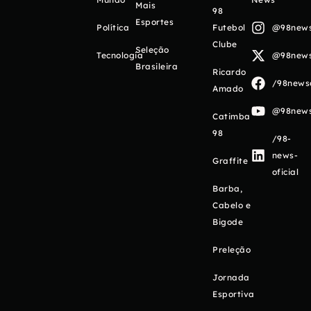
Mais
98
Esportes
Política
Futebol
@98newso
Clube
Seleção
Tecnologia
@98newso
Brasileira
Ricardo
/98newso
Amado
@98newso
Catimba
98
/98-
news-
Graffite
oficial
Barba,
Cabelo e
Bigode
Preleção
Jornada
Esportiva