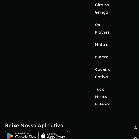
Giro na
Gringa
Os
Players
Matula
Buteco
Cadeira
Cativa
Tudo
Menos
Futebol
Baixe Nosso Aplicativo
A
o