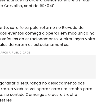
embarque na Cícero Idelfonso, entre as ruas
e Carvalho, sentido BR-040.
onte, será feita pelo retorno no Elevado da
o dos eventos começa a operar em mão única no
s veículos do estacionamento. A circulação volta
culos deixarem os estacionamentos.
 APÓS A PUBLICIDADE
arantir a segurança no deslocamento dos
orma, o viaduto vai operar com um trecho para
o, no sentido Camargos, e outro trecho
stres.