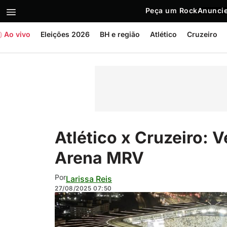
Peça um Rock
Anuncie
Ao vivo
Eleições 2026
BH e região
Atlético
Cruzeiro
Atlético x Cruzeiro: 
Arena MRV
Por
Larissa Reis
27/08/2025
07:50