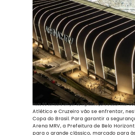
Rede 98 sorteará um par de ingressos para o setor Inter Oe
Atlético e Cruzeiro vão se enfrentar, nes
Copa do Brasil. Para garantir a seguranç
Arena MRV, a Prefeitura de Belo Horizon
para o grande clássico, marcado para às