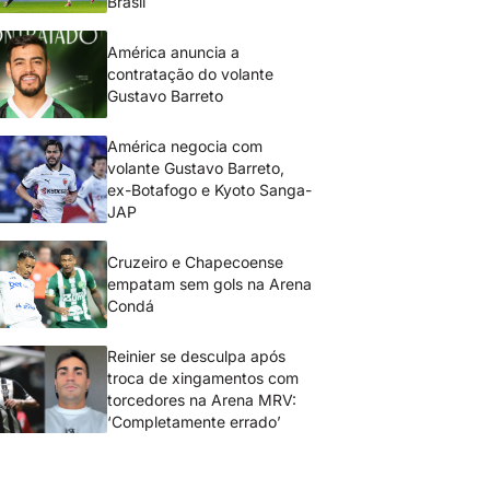
Brasil
América anuncia a
contratação do volante
Gustavo Barreto
América negocia com
volante Gustavo Barreto,
ex-Botafogo e Kyoto Sanga-
JAP
Cruzeiro e Chapecoense
empatam sem gols na Arena
Condá
Reinier se desculpa após
troca de xingamentos com
torcedores na Arena MRV:
‘Completamente errado’