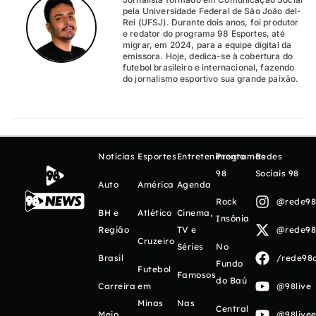
pela Universidade Federal de São João del-
Rei (UFSJ). Durante dois anos, foi produtor
e redator do programa 98 Esportes, até
migrar, em 2024, para a equipe digital da
emissora. Hoje, dedica-se à cobertura do
futebol brasileiro e internacional, fazendo
do jornalismo esportivo sua grande paixão.
Notícias
Esportes
Entretenimento
Programas
Redes
98
Sociais 98
Auto
América
Agenda
Rock
@rede98o
BH e
Atlético
Cinema,
Insônia
Região
TV e
@rede98o
Cruzeiro
Séries
No
Brasil
/rede98o
Fundo
Futebol
Famosos
do Baú
Carreira
em
@98live
Minas
Nas
Central
Meio
@98livee