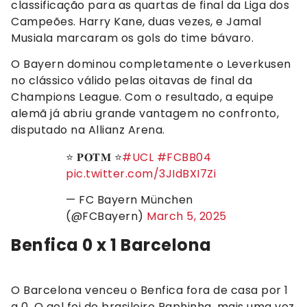
classificação para as quartas de final da Liga dos
Campeões. Harry Kane, duas vezes, e Jamal
Musiala marcaram os gols do time bávaro.
O Bayern dominou completamente o Leverkusen
no clássico válido pelas oitavas de final da
Champions League. Com o resultado, a equipe
alemã já abriu grande vantagem no confronto,
disputado na Allianz Arena.
⭐ 𝐏𝐎𝐓𝐌 ⭐
#UCL
#FCBB04
pic.twitter.com/3JIdBXI7Zi
— FC Bayern München
(@FCBayern)
March 5, 2025
Benfica 0 x 1 Barcelona
O Barcelona venceu o Benfica fora de casa por 1
a 0. O gol foi do brasileiro Raphinha, mais uma vez