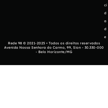
ci
d
a
d
e
Rede 98 © 2021-2025 • Todos os direitos reservados
Avenida Nossa Senhora do Carmo, 99, Sion - 30.330-000
- Belo Horizonte/MG