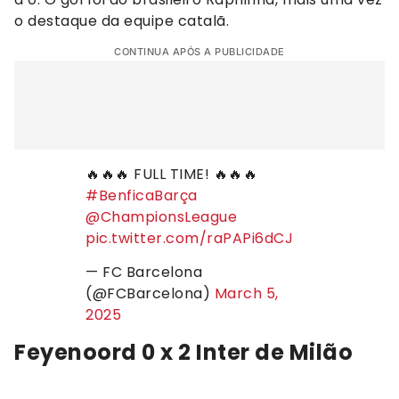
o destaque da equipe catalã.
CONTINUA APÓS A PUBLICIDADE
🔥🔥🔥 FULL TIME! 🔥🔥🔥
#BenficaBarça
@ChampionsLeague
pic.twitter.com/raPAPi6dCJ
— FC Barcelona
(@FCBarcelona)
March 5,
2025
Feyenoord 0 x 2 Inter de Milão