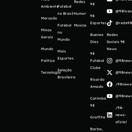
Redes
98
Ambiente
Futebol
@98live
no Brasil
Humor
98
Mercado
Esportes
@rede98o
Futebol
Música
Minas
no
Buenos
Redes
Gerais
Mundo
Días
Sociais 98
Mundo
News
Mais
98
Esportes
Política
Futebol
@98newso
Clube
Seleção
Tecnologia
@98newso
Brasileira
Ricardo
/98newso
Amado
@98newso
Catimba
98
/98-
news-
Graffite
oficial
Barba,