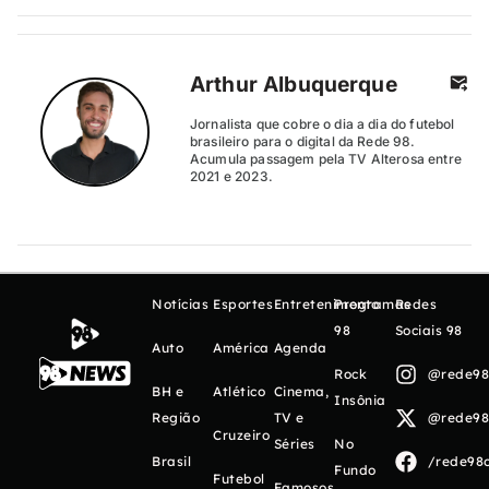
Arthur Albuquerque
Jornalista que cobre o dia a dia do futebol
brasileiro para o digital da Rede 98.
Acumula passagem pela TV Alterosa entre
2021 e 2023.
Notícias
Esportes
Entretenimento
Programas
Redes
98
Sociais 98
Auto
América
Agenda
Rock
@rede98o
BH e
Atlético
Cinema,
Insônia
Região
TV e
@rede98o
Cruzeiro
Séries
No
Brasil
/rede98o
Fundo
Futebol
Famosos