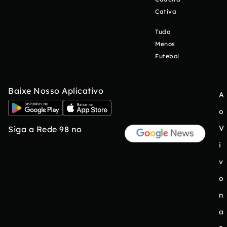
Cativa
Tudo
Menos
Futebol
Baixe Nosso Aplicativo
A
o
V
Siga a Rede 98 no
i
v
o
n
a