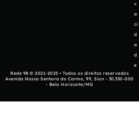
v
a
ci
d
a
d
e
Rede 98 © 2021-2025 • Todos os direitos reservados
Avenida Nossa Senhora do Carmo, 99, Sion - 30.330-000
- Belo Horizonte/MG