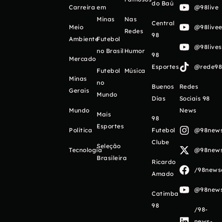
do Baú
Carreira
em
@98live
Minas
Nas
Central
Meio
@98livee
Redes
98
Ambiente
Futebol
@98live
no Brasil
Humor
98
Mercado
Esportes
@rede98o
Futebol
Música
Minas
no
Buenos
Redes
Gerais
Mundo
Días
Sociais 98
Mundo
News
Mais
98
Esportes
Política
Futebol
@98newso
Clube
Seleção
Tecnologia
@98newso
Brasileira
Ricardo
/98newso
Amado
@98newso
Catimba
98
/98-
news-