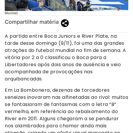
Xeneizes superam o maior rival por 2 a 0 em La Bombonera (Foto: Nicolás
Montiel)
Compartilhar matéria
A partida entre Boca Juniors e River Plate, na
tarde desse domingo (9/11), foi uma das grandes
atrações do futebol mundial no fim de semana. A
vitória por 2 a 0 classificou o Boca para a
Libertadores após dois anos de ausência e veio
acompanhada de provocações nas
arquibancadas.
Em La Bombonera, dezenas de torcedores
xeneizes inovaram nas alfinetadas ao rival: muitos
se fantasiaram de fantasmas com a letra “B”
vermelha, em referência ao rebaixamento do
River em 2011. Alguns chegaram a se pendurar
nos alambrados para chamar ainda mais
atenção, criando um efeito visual marcante no