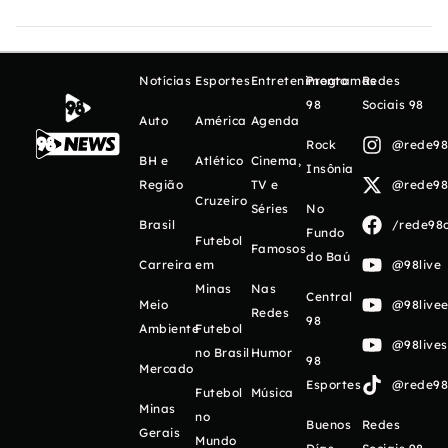
Notícias
Esportes
Entretenimento
Programas
Redes
98
Sociais 98
Auto
América
Agenda
Rock
@rede98o
BH e
Atlético
Cinema,
Insônia
Região
TV e
@rede98o
Cruzeiro
Séries
No
Brasil
/rede98o
Fundo
Futebol
Famosos
do Baú
Carreira
em
@98live
Minas
Nas
Central
Meio
@98livee
Redes
98
Ambiente
Futebol
@98live
no Brasil
Humor
98
Mercado
Esportes
@rede98o
Futebol
Música
Minas
no
Buenos
Redes
Gerais
Mundo