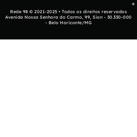
e
Rede 98 © 2021-2025 • Todos os direitos reservados
Avenida Nossa Senhora do Carmo, 99, Sion - 30.330-000
- Belo Horizonte/MG