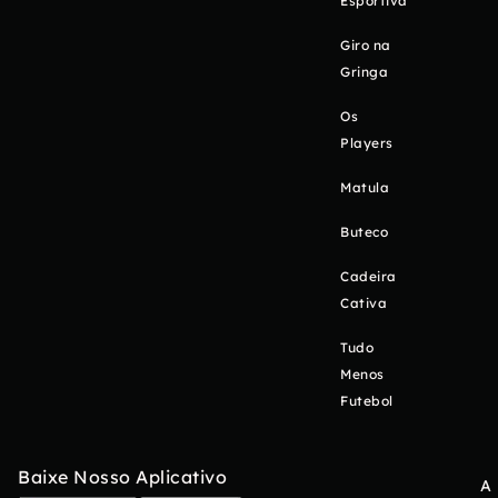
Esportiva
Giro na
Gringa
Os
Players
Matula
Buteco
Cadeira
Cativa
Tudo
Menos
Futebol
Baixe Nosso Aplicativo
A