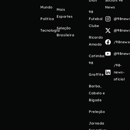
Días
Sociais 98
Mundo
News
Mais
98
Esportes
Política
Futebol
@98newso
Clube
Seleção
Tecnologia
@98newso
Brasileira
Ricardo
/98newso
Amado
@98newso
Catimba
98
/98-
news-
Graffite
oficial
Barba,
Cabelo e
Bigode
Preleção
Jornada