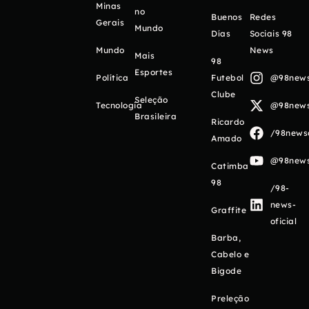
Minas
no
Buenos
Redes
Gerais
Mundo
Días
Sociais 98
Mundo
News
Mais
98
Esportes
Política
Futebol
@98newso
Clube
Seleção
Tecnologia
@98newso
Brasileira
Ricardo
/98newso
Amado
@98newso
Catimba
98
/98-
news-
Graffite
oficial
Barba,
Cabelo e
Bigode
Preleção