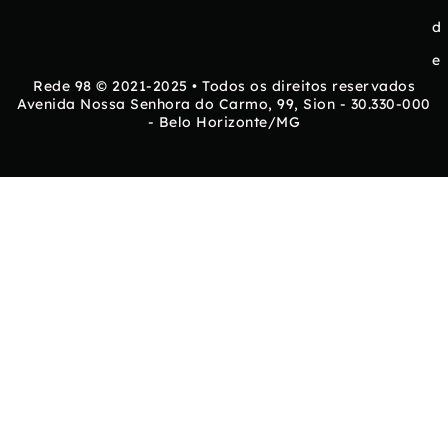
d
e
Rede 98 © 2021-2025 • Todos os direitos reservados
Avenida Nossa Senhora do Carmo, 99, Sion - 30.330-000
- Belo Horizonte/MG