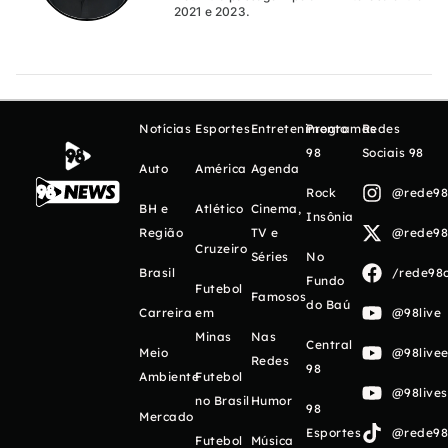
2021 e 2023.
Notícias
Esportes
Entretenimento
Programas
Redes
98
Sociais 98
Auto
América
Agenda
Rock
@rede98o
BH e
Atlético
Cinema,
Insônia
Região
TV e
@rede98o
Cruzeiro
Séries
No
Brasil
/rede98o
Fundo
Futebol
Famosos
do Baú
Carreira
em
@98live
Minas
Nas
Central
Meio
@98livee
Redes
98
Ambiente
Futebol
@98live
no Brasil
Humor
98
Mercado
Esportes
@rede98o
Futebol
Música