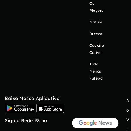
Os
Players
Matula
Buteco
Cadeira
Cativa
Tudo
Menos
Futebol
Baixe Nosso Aplicativo
A
o
V
Siga a Rede 98 no
i