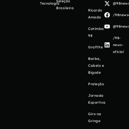
Seleção
Tecnologia
@98newso
Brasileira
Ricardo
/98newso
Amado
@98newso
Catimba
98
/98-
news-
Graffite
oficial
Barba,
Cabelo e
Bigode
Preleção
Jornada
Esportiva
Giro na
Gringa