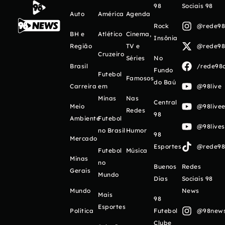
98
Sociais 98
Auto
América
Agenda
Rock
@rede98o
BH e
Atlético
Cinema,
Insônia
Região
TV e
@rede98o
Cruzeiro
Séries
No
Brasil
/rede98o
Fundo
Futebol
Famosos
do Baú
Carreira
em
@98live
Minas
Nas
Central
Meio
@98livee
Redes
98
Ambiente
Futebol
@98live
no Brasil
Humor
98
Mercado
Esportes
@rede98o
Futebol
Música
Minas
no
Buenos
Redes
Gerais
Mundo
Días
Sociais 98
Mundo
News
Mais
98
Esportes
Política
Futebol
@98newso
Clube