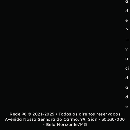
a
d
e
P
ri
v
a
ci
d
a
d
e
Rede 98 © 2021-2025 • Todos os direitos reservados
Avenida Nossa Senhora do Carmo, 99, Sion - 30.330-000
- Belo Horizonte/MG