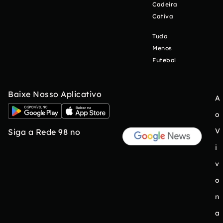
Cadeira
Cativa
Tudo
Menos
Futebol
Baixe Nosso Aplicativo
A
o
V
Siga a Rede 98 no
i
v
o
n
a