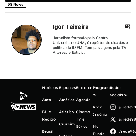
98 News
Igor Teixeira
Jornalista formado pelo Centro
Universitário UNA, é repórter de cidades e
política da 98FM. Tem passagens pela TV
Alterosa e Itatiaia.
Notícias
Esportes
Entretenimento
Programas
Redes
98
Sociais 98
Auto
América
Agenda
Rock
@rede98o
BH e
Atlético
Cinema,
Insônia
Região
TV e
@rede98o
Cruzeiro
Séries
No
Brasil
/rede98o
Fundo