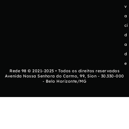
v
a
ci
d
a
d
e
Rede 98 © 2021-2025 • Todos os direitos reservados
Avenida Nossa Senhora do Carmo, 99, Sion - 30.330-000
- Belo Horizonte/MG