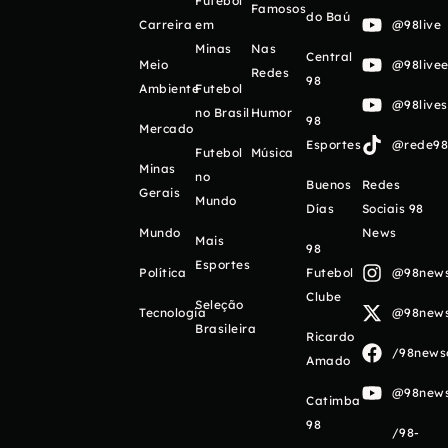
Futebol
Famosos
do Baú
Carreira
em
@98live
Minas
Nas
Central
Meio
@98livee
Redes
98
Ambiente
Futebol
@98live
no Brasil
Humor
98
Mercado
Esportes
@rede98o
Futebol
Música
Minas
no
Buenos
Redes
Gerais
Mundo
Días
Sociais 98
Mundo
News
Mais
98
Esportes
Política
Futebol
@98newso
Clube
Seleção
Tecnologia
@98newso
Brasileira
Ricardo
/98newso
Amado
@98newso
Catimba
98
/98-