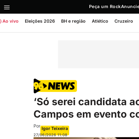
Peça um Rock
Anuncie
Ao vivo
Eleições 2026
BH e região
Atlético
Cruzeiro
‘Só serei candidata ao
Campos em evento co
Por
Igor Teixeira
27/06/2026
11:08