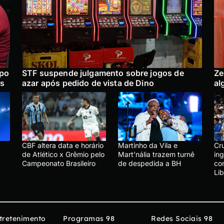
upo
STF suspende julgamento sobre jogos de
Ze
is
azar após pedido de vista de Dino
al
CBF altera data e horário
Martinho da Vila e
Cru
de Atlético x Grêmio pelo
Mart’nália trazem turnê
in
Campeonato Brasileiro
de despedida a BH
co
Li
tretenimento
Programas 98
Redes Sociais 98