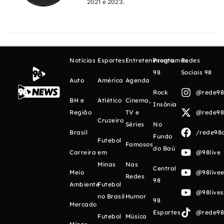
2021 e 2023.
Notícias
Esportes
Entretenimento
Programas
Redes
98
Sociais 98
Auto
América
Agenda
Rock
@rede98o
BH e
Atlético
Cinema,
Insônia
Região
TV e
@rede98o
Cruzeiro
Séries
No
Brasil
/rede98o
Fundo
Futebol
Famosos
do Baú
Carreira
em
@98live
Minas
Nas
Central
Meio
@98livee
Redes
98
Ambiente
Futebol
@98live
no Brasil
Humor
98
Mercado
Esportes
@rede98o
Futebol
Música