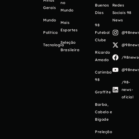
Minas
no
Buenos
Redes
Gerais
Mundo
Días
Sociais 98
Mundo
News
Mais
98
Esportes
Política
Futebol
@98newso
Clube
Seleção
Tecnologia
@98newso
Brasileira
Ricardo
/98newso
Amado
@98newso
Catimba
98
/98-
news-
Graffite
oficial
Barba,
Cabelo e
Bigode
Preleção