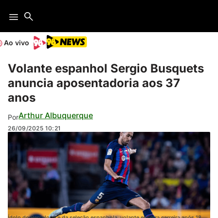
Ao vivo
Volante espanhol Sergio Busquets
anuncia aposentadoria aos 37
anos
Arthur Albuquerque
Por
26/09/2025
10:21
Ídolo do Barcelona e da seleção espanhola, volante encerra carreira após 18