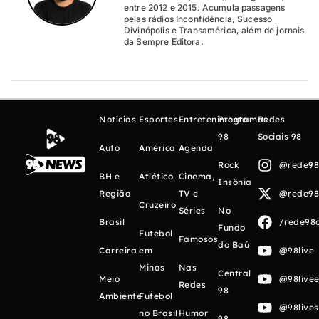
entre 2012 e 2015. Acumula passagens
pelas rádios Inconfidência, Sucesso
Divinópolis e Transamérica, além de jornais
da Sempre Editora.
Notícias
Esportes
Entretenimento
Programas
Redes
98
Sociais 98
Auto
América
Agenda
Rock
@rede98o
BH e
Atlético
Cinema,
Insônia
Região
TV e
@rede98o
Cruzeiro
Séries
No
Brasil
/rede98o
Fundo
Futebol
Famosos
do Baú
Carreira
em
@98live
Minas
Nas
Central
Meio
@98livee
Redes
98
Ambiente
Futebol
@98live
no Brasil
Humor
98