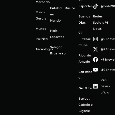
Mercado
Esportes
@rede98o
Futebol
Música
Minas
no
Buenos
Redes
Gerais
Mundo
Días
Sociais 98
Mundo
News
Mais
98
Esportes
Política
Futebol
@98newso
Clube
Seleção
Tecnologia
@98newso
Brasileira
Ricardo
/98newso
Amado
@98newso
Catimba
98
/98-
news-
Graffite
oficial
Barba,
Cabelo e
Bigode