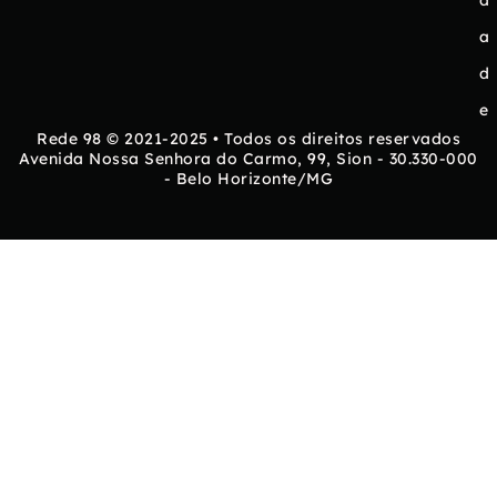
d
a
d
e
Rede 98 © 2021-2025 • Todos os direitos reservados
Avenida Nossa Senhora do Carmo, 99, Sion - 30.330-000
- Belo Horizonte/MG