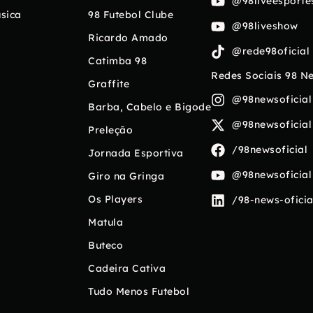
@98liveesporte
sica
98 Futebol Clube
@98liveshow
Ricardo Amado
@rede98oficial
Catimba 98
Redes Sociais 98 N
Graffite
@98newsoficial
Barba, Cabelo e Bigode
@98newsoficial
Preleção
/98newsoficial
Jornada Esportiva
@98newsoficial
Giro na Gringa
Os Players
/98-news-oficia
Matula
Buteco
Cadeira Cativa
Tudo Menos Futebol