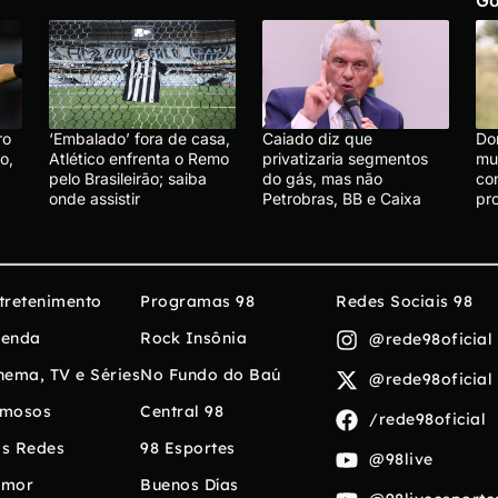
ro
‘Embalado’ fora de casa,
Caiado diz que
Do
o,
Atlético enfrenta o Remo
privatizaria segmentos
mu
pelo Brasileirão; saiba
do gás, mas não
co
onde assistir
Petrobras, BB e Caixa
pr
tretenimento
Programas 98
Redes Sociais 98
enda
Rock Insônia
@rede98oficial
nema, TV e Séries
No Fundo do Baú
@rede98oficial
mosos
Central 98
/rede98oficial
s Redes
98 Esportes
@98live
umor
Buenos Días