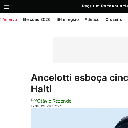
Peça um Rock
Anuncie
Ao vivo
Eleições 2026
BH e região
Atlético
Cruzeiro
Ancelotti esboça cin
Haiti
Por
Otávio Rezende
17/06/2026
17:24