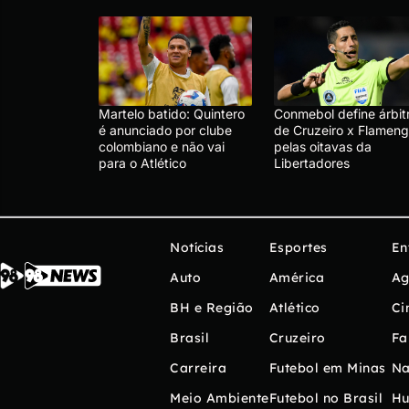
Martelo batido: Quintero
Conmebol define árbit
é anunciado por clube
de Cruzeiro x Flameng
colombiano e não vai
pelas oitavas da
para o Atlético
Libertadores
Notícias
Esportes
En
Auto
América
Ag
BH e Região
Atlético
Ci
Brasil
Cruzeiro
Fa
Carreira
Futebol em Minas
Na
Meio Ambiente
Futebol no Brasil
H