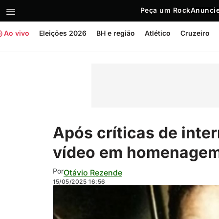
Peça um Rock
Anuncie
Ao vivo
Eleições 2026
BH e região
Atlético
Cruzeiro
Após críticas de inte
vídeo em homenagem
Por
Otávio Rezende
15/05/2025
16:56