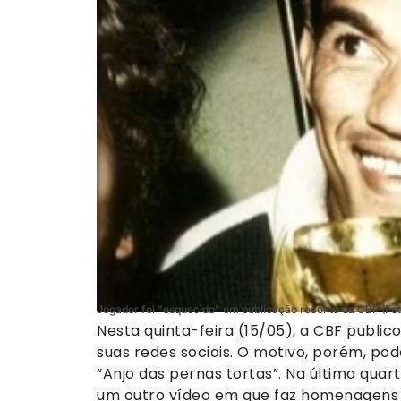
Jogador foi "esquecido" em publicação recente da CBF (Fo
Nesta quinta-feira (15/05), a CBF pub
suas redes sociais. O motivo, porém, pod
“Anjo das pernas tortas”. Na última qua
um outro vídeo em que faz homenagens a