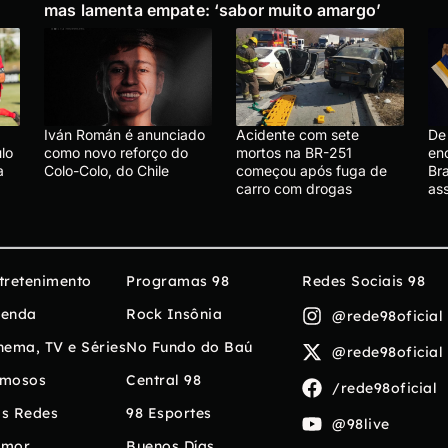
mas lamenta empate: ‘sabor muito amargo’
Iván Román é anunciado
Acidente com sete
De 
lo
como novo reforço do
mortos na BR-251
en
a
Colo-Colo, do Chile
começou após fuga de
Bra
carro com drogas
ass
tretenimento
Programas 98
Redes Sociais 98
enda
Rock Insônia
@rede98oficial
nema, TV e Séries
No Fundo do Baú
@rede98oficial
mosos
Central 98
/rede98oficial
s Redes
98 Esportes
@98live
umor
Buenos Días