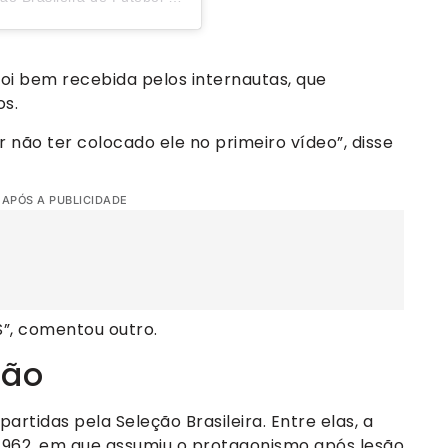
i bem recebida pelos internautas, que
os.
 não ter colocado ele no primeiro vídeo”, disse
 APÓS A PUBLICIDADE
”, comentou outro.
ção
partidas pela Seleção Brasileira. Entre elas, a
1962, em que assumiu o protagonismo após lesão