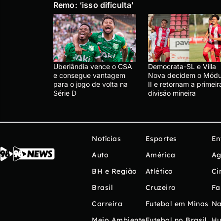
Remo: ‘isso dificulta’
Uberlândia vence o CSA
Democrata-SL e Villa
e consegue vantagem
Nova decidem o Módu
para o jogo de volta na
II e retornam a primeir
Série D
divisão mineira
Notícias
Esportes
En
Auto
América
Ag
BH e Região
Atlético
Ci
Brasil
Cruzeiro
Fa
Carreira
Futebol em Minas
Na
Meio Ambiente
Futebol no Brasil
H