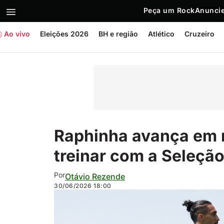
Peça um Rock
Anuncie
Ao vivo
Eleições 2026
BH e região
Atlético
Cruzeiro
Raphinha avança em r
treinar com a Seleção
Por
Otávio Rezende
30/06/2026
18:00