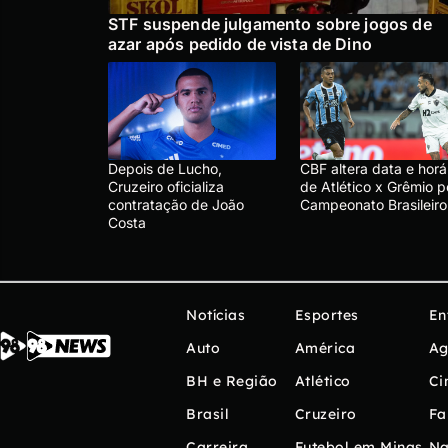
STF suspende julgamento sobre jogos de
azar após pedido de vista de Dino
Depois de Lucho,
CBF altera data e horá
Cruzeiro oficializa
de Atlético x Grêmio p
contratação de João
Campeonato Brasileiro
Costa
Notícias
Esportes
En
Auto
América
Ag
BH e Região
Atlético
Ci
Brasil
Cruzeiro
Fa
Carreira
Futebol em Minas
Na