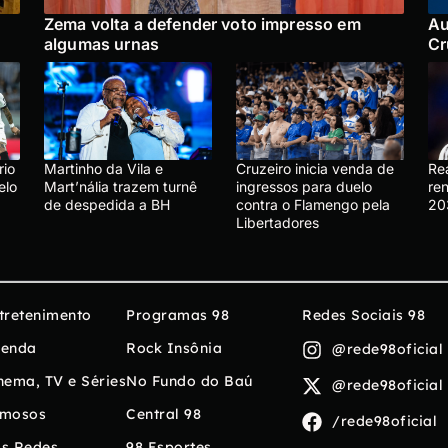
Zema volta a defender voto impresso em
Au
algumas urnas
Cr
rio
Martinho da Vila e
Cruzeiro inicia venda de
Re
elo
Mart’nália trazem turnê
ingressos para duelo
ren
de despedida a BH
contra o Flamengo pela
20
Libertadores
tretenimento
Programas 98
Redes Sociais 98
enda
Rock Insônia
@rede98oficial
nema, TV e Séries
No Fundo do Baú
@rede98oficial
mosos
Central 98
/rede98oficial
s Redes
98 Esportes