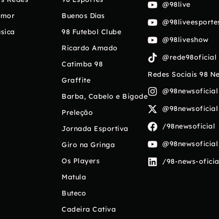
@98live
umor
Buenos Días
@98liveesporte
sica
98 Futebol Clube
@98liveshow
Ricardo Amado
@rede98oficial
Catimba 98
Redes Sociais 98 N
Graffite
@98newsoficial
Barba, Cabelo e Bigode
@98newsoficial
Preleção
/98newsoficial
Jornada Esportiva
@98newsoficial
Giro na Gringa
Os Players
/98-news-oficia
Matula
Buteco
Cadeira Cativa