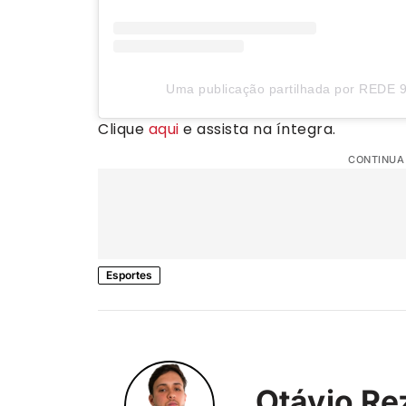
Uma publicação partilhada por REDE 9
Clique
aqui
e assista na íntegra.
CONTINUA
Esportes
Otávio Re