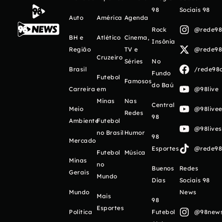
98
Sociais 98
Auto
América
Agenda
Rock
@rede98o
BH e
Atlético
Cinema,
Insônia
Região
TV e
@rede98o
Cruzeiro
Séries
No
Brasil
/rede98o
Fundo
Futebol
Famosos
do Baú
Carreira
em
@98live
Minas
Nas
Central
Meio
@98livee
Redes
98
Ambiente
Futebol
@98live
no Brasil
Humor
98
Mercado
Esportes
@rede98o
Futebol
Música
Minas
no
Buenos
Redes
Gerais
Mundo
Días
Sociais 98
Mundo
News
Mais
98
Esportes
Política
Futebol
@98newso