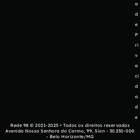
a
d
e
P
ri
v
a
ci
d
a
d
e
Rede 98 © 2021-2025 • Todos os direitos reservados
Avenida Nossa Senhora do Carmo, 99, Sion - 30.330-000
- Belo Horizonte/MG