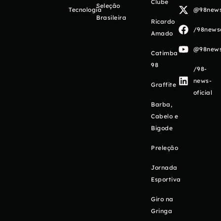
Clube
Seleção
Tecnologia
@98newso
Brasileira
Ricardo
/98newso
Amado
@98newso
Catimba
98
/98-
news-
Graffite
oficial
Barba,
Cabelo e
Bigode
Preleção
Jornada
Esportiva
Giro na
Gringa