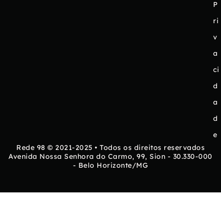
P
ri
v
a
ci
d
a
d
e
Rede 98 © 2021-2025 • Todos os direitos reservados
Avenida Nossa Senhora do Carmo, 99, Sion - 30.330-000
- Belo Horizonte/MG