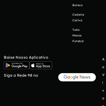
Buteco
Cadeira
Cativa
Tudo
Menos
Futebol
Baixe Nosso Aplicativo
A
o
V
Siga a Rede 98 no
i
v
o