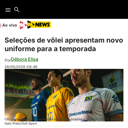
Ao vivo
Seleções de vôlei apresentam novo
uniforme para a temporada
Débora Elisa
Por
26/05/2026
09:46
CBV apresenta novos uniformes da seleção brasileira de vôlei | FOTO: Criativo
Gato Preto/Volt Sport