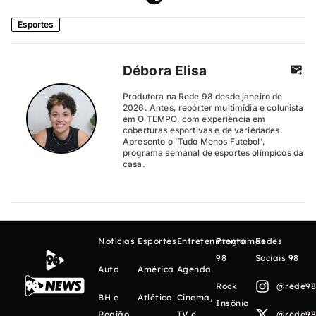
Esportes
Débora Elisa
Produtora na Rede 98 desde janeiro de
2026. Antes, repórter multimídia e colunista
em O TEMPO, com experiência em
coberturas esportivas e de variedades.
Apresento o 'Tudo Menos Futebol',
programa semanal de esportes olímpicos da
casa.
Notícias
Esportes
Entretenimento
Programas
Redes
98
Sociais 98
Auto
América
Agenda
Rock
@rede98o
BH e
Atlético
Cinema,
Insônia
Região
TV e
@rede98o