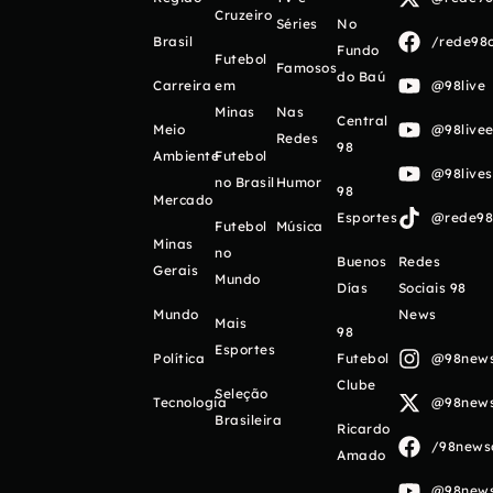
Cruzeiro
Séries
No
Brasil
/rede98o
Fundo
Futebol
Famosos
do Baú
Carreira
em
@98live
Minas
Nas
Central
Meio
@98livee
Redes
98
Ambiente
Futebol
@98live
no Brasil
Humor
98
Mercado
Esportes
@rede98o
Futebol
Música
Minas
no
Buenos
Redes
Gerais
Mundo
Días
Sociais 98
Mundo
News
Mais
98
Esportes
Política
Futebol
@98newso
Clube
Seleção
Tecnologia
@98newso
Brasileira
Ricardo
/98newso
Amado
@98newso