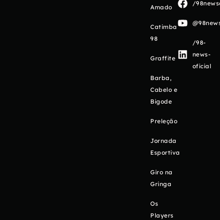
/98newso
Amado
@98newso
Catimba
98
/98-
news-
Graffite
oficial
Barba,
Cabelo e
Bigode
Preleção
Jornada
Esportiva
Giro na
Gringa
Os
Players