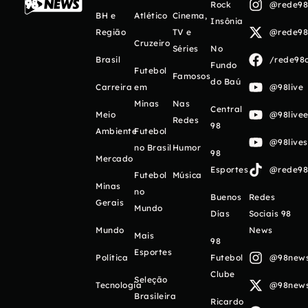
Rock
@rede98o
BH e
Atlético
Cinema,
Insônia
Região
TV e
@rede98o
Cruzeiro
Séries
No
Brasil
/rede98o
Fundo
Futebol
Famosos
do Baú
Carreira
em
@98live
Minas
Nas
Central
Meio
@98livee
Redes
98
Ambiente
Futebol
@98live
no Brasil
Humor
98
Mercado
Esportes
@rede98o
Futebol
Música
Minas
no
Buenos
Redes
Gerais
Mundo
Días
Sociais 98
Mundo
News
Mais
98
Esportes
Política
Futebol
@98newso
Clube
Seleção
Tecnologia
@98newso
Brasileira
Ricardo