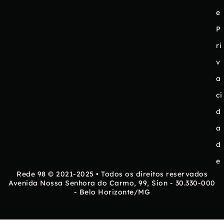
e
P
ri
v
a
ci
d
a
d
e
Rede 98 © 2021-2025 • Todos os direitos reservados
Avenida Nossa Senhora do Carmo, 99, Sion - 30.330-000
- Belo Horizonte/MG