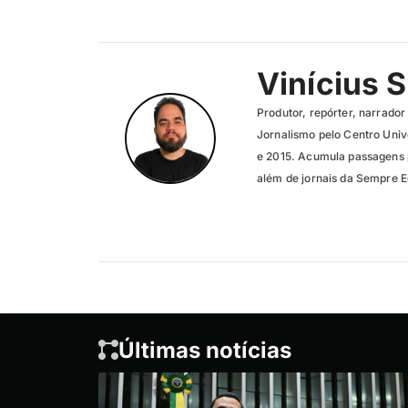
Vinícius S
Produtor, repórter, narrado
Jornalismo pelo Centro Univ
e 2015. Acumula passagens p
além de jornais da Sempre E
Últimas notícias