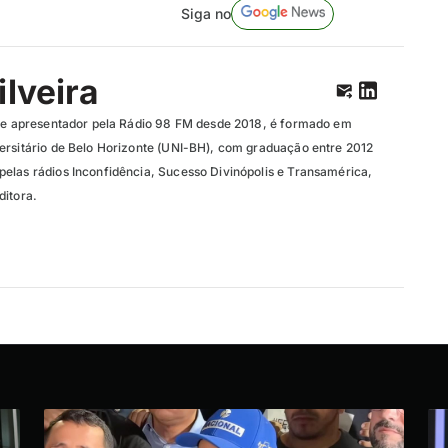
Siga no
ilveira
r e apresentador pela Rádio 98 FM desde 2018, é formado em
ersitário de Belo Horizonte (UNI-BH), com graduação entre 2012
elas rádios Inconfidência, Sucesso Divinópolis e Transamérica,
ditora.