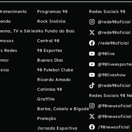
tretenimento
Programas 98
Redes Sociais 98
enda
Rock Insônia
@rede98oficial
nema, TV e Séries
No Fundo do Baú
@rede98oficial
mosos
Central 98
/rede98oficial
s Redes
98 Esportes
@98live
umor
Buenos Días
@98liveesporte
sica
98 Futebol Clube
@98liveshow
Ricardo Amado
@rede98oficial
Catimba 98
Redes Sociais 98 N
Graffite
@98newsoficial
Barba, Cabelo e Bigode
@98newsoficial
Preleção
/98newsoficial
Jornada Esportiva