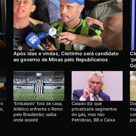
Após idas e vindas, Cleitinho será candidato
Cl
ao governo de Minas pelo Republicanos
‘p
Go
ro
‘Embalado’ fora de casa,
Caiado diz que
Do
o,
Atlético enfrenta o Remo
privatizaria segmentos
mu
pelo Brasileirão; saiba
do gás, mas não
co
onde assistir
Petrobras, BB e Caixa
pr