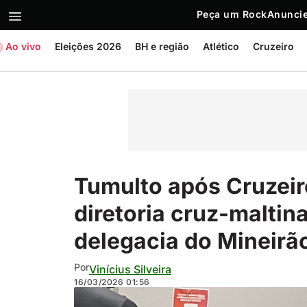
Peça um Rock
Anuncie
Ao vivo
Eleições 2026
BH e região
Atlético
Cruzeiro
Tumulto após Cruzeir
diretoria cruz-maltin
delegacia do Mineirã
Por
Vinícius Silveira
16/03/2026
01:56