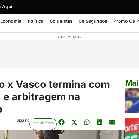
 Aqui
Economia
Política
Colunistas
98 Segundos
Promo Os P
PUBLICIDADE
o x Vasco termina com
Mai
a e arbitragem na
o
Siga no