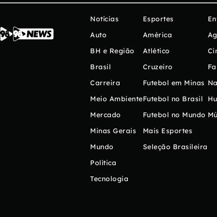
Notícias
Esportes
En
Auto
América
Ag
BH e Região
Atlético
Ci
Brasil
Cruzeiro
Fa
Carreira
Futebol em Minas
Na
Meio Ambiente
Futebol no Brasil
H
Mercado
Futebol no Mundo
Mú
Minas Gerais
Mais Esportes
Mundo
Seleção Brasileira
Política
Tecnologia