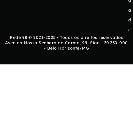
d
a
d
e
Rede 98 © 2021-2025 • Todos os direitos reservados
Avenida Nossa Senhora do Carmo, 99, Sion - 30.330-000
- Belo Horizonte/MG