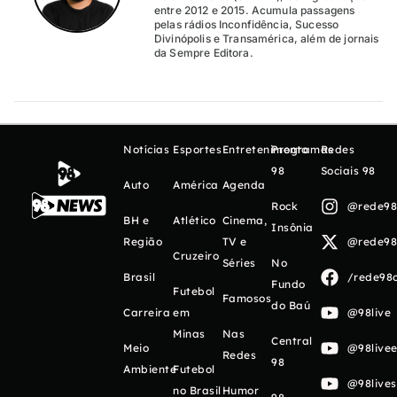
entre 2012 e 2015. Acumula passagens
pelas rádios Inconfidência, Sucesso
Divinópolis e Transamérica, além de jornais
da Sempre Editora.
Notícias
Esportes
Entretenimento
Programas
Redes
98
Sociais 98
Auto
América
Agenda
Rock
@rede98o
BH e
Atlético
Cinema,
Insônia
Região
TV e
@rede98o
Cruzeiro
Séries
No
Brasil
/rede98o
Fundo
Futebol
Famosos
do Baú
Carreira
em
@98live
Minas
Nas
Central
Meio
@98livee
Redes
98
Ambiente
Futebol
@98live
no Brasil
Humor