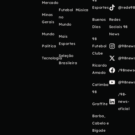
98
Mercado
Esportes
@rede98o
Futebol
Música
Minas
no
Buenos
Redes
Gerais
Mundo
Días
Sociais 98
Mundo
News
Mais
98
Esportes
Política
Futebol
@98newso
Clube
Seleção
Tecnologia
@98newso
Brasileira
Ricardo
/98newso
Amado
@98newso
Catimba
98
/98-
news-
Graffite
oficial
Barba,
Cabelo e
Bigode