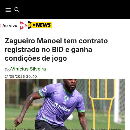
Ao vivo
Zagueiro Manoel tem contrato
registrado no BID e ganha
condições de jogo
Vinícius Silveira
Por
21/05/2026
20:40
Manoel está treinando no América desde a última sexta-feira. (Foto: Mourão