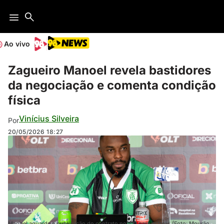
Ao vivo
Zagueiro Manoel revela bastidores
da negociação e comenta condição
física
Vinícius Silveira
Por
20/05/2026
18:27
Manoel aguarda a publicação do contrato no BID para estrear. (Foto: Mourão