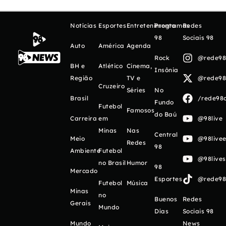
Notícias
Esportes
Entretenimento
Programas
Redes
98
Sociais 98
Auto
América
Agenda
Rock
@rede98o
BH e
Atlético
Cinema,
Insônia
Região
TV e
@rede98o
Cruzeiro
Séries
No
Brasil
/rede98o
Fundo
Futebol
Famosos
do Baú
Carreira
em
@98live
Minas
Nas
Central
Meio
@98livee
Redes
98
Ambiente
Futebol
@98live
no Brasil
Humor
98
Mercado
Esportes
@rede98o
Futebol
Música
Minas
no
Buenos
Redes
Gerais
Mundo
Días
Sociais 98
Mundo
News