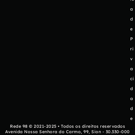
a
d
e
P
ri
v
a
ci
d
a
d
e
Rede 98 © 2021-2025 • Todos os direitos reservados
Avenida Nossa Senhora do Carmo, 99, Sion - 30.330-000