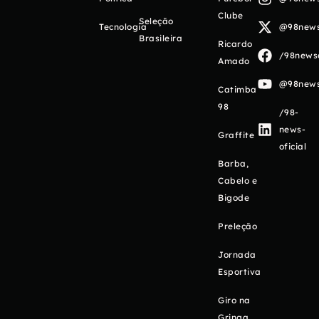
Clube
Seleção
Tecnologia
@98newso
Brasileira
Ricardo
/98newso
Amado
@98newso
Catimba
98
/98-
news-
Graffite
oficial
Barba,
Cabelo e
Bigode
Preleção
Jornada
Esportiva
Giro na
Gringa