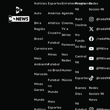
Notícias
Esportes
Entretenimento
Programas
Redes
98
Sociais 98
Auto
América
Agenda
Rock
@rede98o
BH e
Atlético
Cinema,
Insônia
Região
TV e
@rede98o
Cruzeiro
Séries
No
Brasil
/rede98o
Fundo
Futebol
Famosos
do Baú
Carreira
em
@98live
Minas
Nas
Central
Meio
@98livee
Redes
98
Ambiente
Futebol
@98live
no Brasil
Humor
98
Mercado
Esportes
@rede98o
Futebol
Música
Minas
no
Buenos
Redes
Gerais
Mundo
Días
Sociais 98
Mundo
News
Mais
98
Esportes
Política
Futebol
@98newso