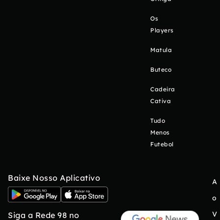
Os
Players
Matula
Buteco
Cadeira
Cativa
Tudo
Menos
Futebol
Baixe Nosso Aplicativo
A
o
V
Siga a Rede 98 no