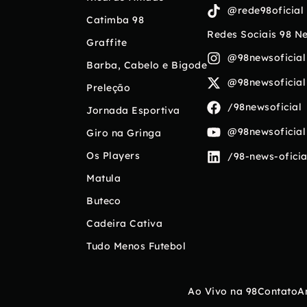
@rede98oficial
Catimba 98
Redes Sociais 98 N
Graffite
@98newsoficial
Barba, Cabelo e Bigode
@98newsoficial
Preleção
/98newsoficial
Jornada Esportiva
@98newsoficial
Giro na Gringa
Os Players
/98-news-oficia
Matula
Buteco
Cadeira Cativa
Tudo Menos Futebol
Ao Vivo na 98
Contato
A