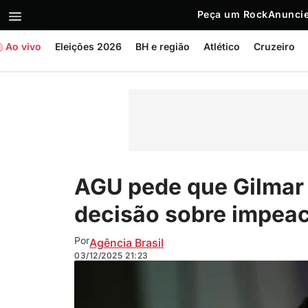
Peça um Rock
Anuncie
Ao vivo
Eleições 2026
BH e região
Atlético
Cruzeiro
AGU pede que Gilmar
decisão sobre impeac
Por
Agência Brasil
03/12/2025
21:23