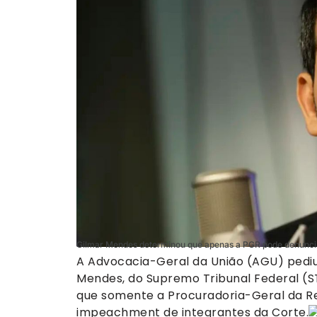
Gilmar Mendes determinou que apenas a PGR pode denuncia
A Advocacia-Geral da União (AGU) pediu 
Mendes, do Supremo Tribunal Federal (S
que somente a Procuradoria-Geral da R
impeachment de integrantes da Corte.