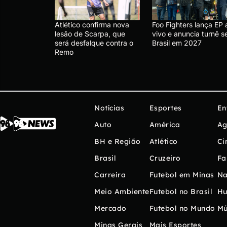
Atlético confirma nova
Foo Fighters lança EP 
lesão de Scarpa, que
vivo e anuncia turnê 
será desfalque contra o
Brasil em 2027
Remo
Notícias
Esportes
En
Auto
América
Ag
BH e Região
Atlético
Ci
Brasil
Cruzeiro
Fa
Carreira
Futebol em Minas
Na
Meio Ambiente
Futebol no Brasil
H
Mercado
Futebol no Mundo
Mú
Minas Gerais
Mais Esportes