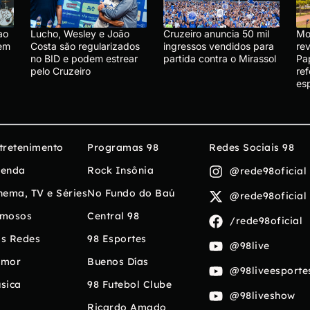
ao
Lucho, Wesley e João
Cruzeiro anuncia 50 mil
Mo
sem
Costa são regularizados
ingressos vendidos para
re
no BID e podem estrear
partida contra o Mirassol
Pa
pelo Cruzeiro
re
es
tretenimento
Programas 98
Redes Sociais 98
enda
Rock Insônia
@rede98oficial
nema, TV e Séries
No Fundo do Baú
@rede98oficial
mosos
Central 98
/rede98oficial
s Redes
98 Esportes
@98live
umor
Buenos Días
@98liveesporte
sica
98 Futebol Clube
@98liveshow
Ricardo Amado