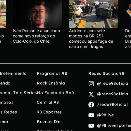
Iván Román é anunciado
Acidente com sete
De 
lo
como novo reforço do
mortos na BR-251
en
a
Colo-Colo, do Chile
começou após fuga de
Bra
carro com drogas
ass
tretenimento
Programas 98
Redes Sociais 98
enda
Rock Insônia
@rede98oficial
nema, TV e Séries
No Fundo do Baú
@rede98oficial
mosos
Central 98
/rede98oficial
s Redes
98 Esportes
@98live
umor
Buenos Días
@98liveesporte