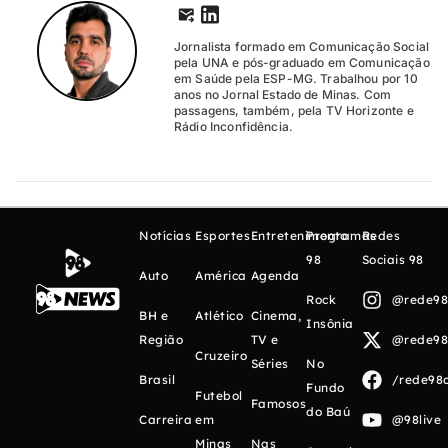
Jornalista formado em Comunicação Social
pela UNA e pós-graduado em Comunicação
em Saúde pela ESP-MG. Trabalhou por 10
anos no Jornal Estado de Minas. Com
passagens, também, pela TV Horizonte e
Rádio Inconfidência.
Notícias
Esportes
Entretenimento
Programas
Redes
98
Sociais 98
Auto
América
Agenda
Rock
@rede98o
BH e
Atlético
Cinema,
Insônia
Região
TV e
@rede98o
Cruzeiro
Séries
No
Brasil
/rede98o
Fundo
Futebol
Famosos
do Baú
Carreira
em
@98live
Minas
Nas