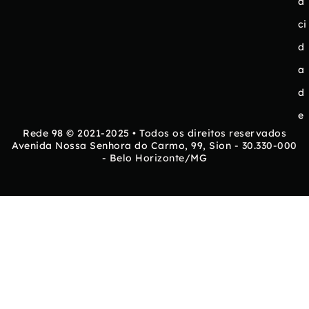
a
ci
d
a
d
e
Rede 98 © 2021-2025 • Todos os direitos reservados
Avenida Nossa Senhora do Carmo, 99, Sion - 30.330-000
- Belo Horizonte/MG