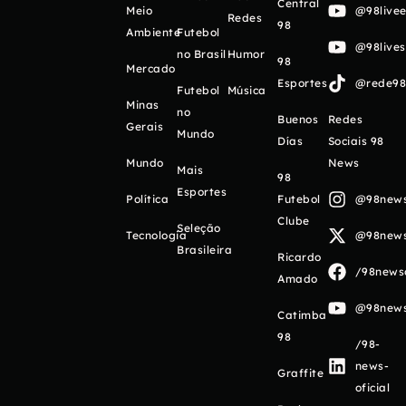
Central
Meio
@98livee
Redes
98
Ambiente
Futebol
@98live
no Brasil
Humor
98
Mercado
Esportes
@rede98o
Futebol
Música
Minas
no
Buenos
Redes
Gerais
Mundo
Días
Sociais 98
Mundo
News
Mais
98
Esportes
Política
Futebol
@98newso
Clube
Seleção
Tecnologia
@98newso
Brasileira
Ricardo
/98newso
Amado
@98newso
Catimba
98
/98-
news-
Graffite
oficial