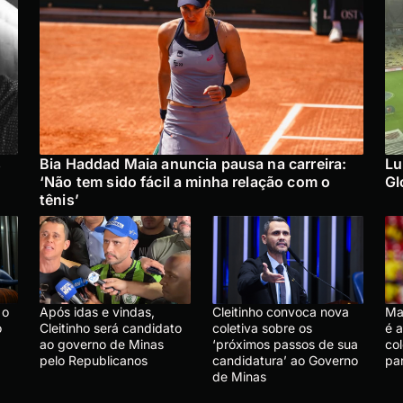
s
Bia Haddad Maia anuncia pausa na carreira:
Lu
‘Não tem sido fácil a minha relação com o
Gl
tênis’
 o
Após idas e vindas,
Cleitinho convoca nova
Mar
o
Cleitinho será candidato
coletiva sobre os
é 
ao governo de Minas
‘próximos passos de sua
co
pelo Republicanos
candidatura’ ao Governo
par
de Minas