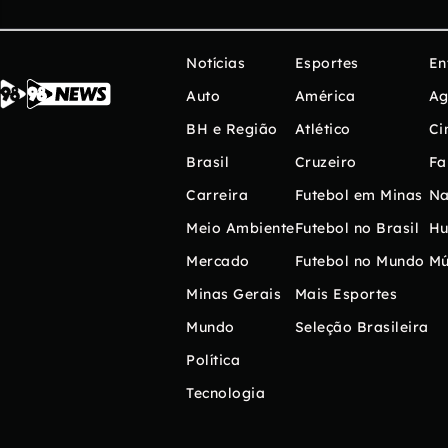
Notícias
Esportes
En
Auto
América
Ag
BH e Região
Atlético
Ci
Brasil
Cruzeiro
Fa
Carreira
Futebol em Minas
Na
Meio Ambiente
Futebol no Brasil
H
Mercado
Futebol no Mundo
Mú
Minas Gerais
Mais Esportes
Mundo
Seleção Brasileira
Política
Tecnologia