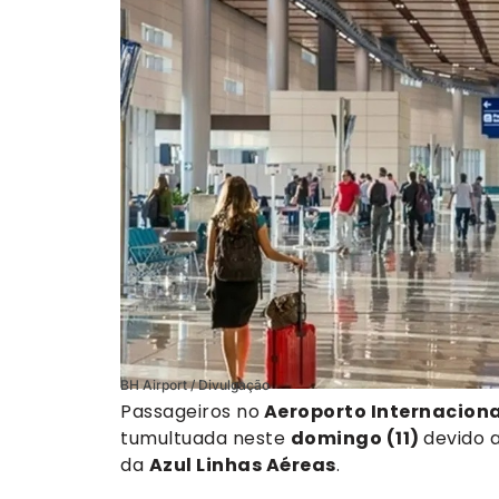
BH Airport / Divulgação
Passageiros no
Aeroporto Internaciona
tumultuada neste
domingo (11)
devido 
da
Azul Linhas Aéreas
.