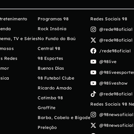
tretenimento
Programas 98
Redes Sociais 98
enda
Rock Insônia
@rede98oficial
nema, TV e Séries
No Fundo do Baú
@rede98oficial
mosos
Central 98
/rede98oficial
s Redes
98 Esportes
@98live
umor
Buenos Días
@98liveesporte
sica
98 Futebol Clube
@98liveshow
Ricardo Amado
@rede98oficial
Catimba 98
Redes Sociais 98 N
Graffite
@98newsoficial
Barba, Cabelo e Bigode
@98newsoficial
Preleção