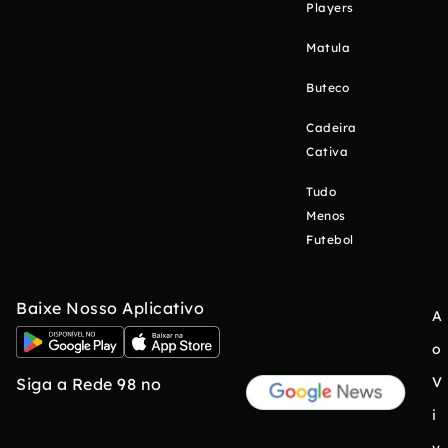
Players
Matula
Buteco
Cadeira
Cativa
Tudo
Menos
Futebol
Baixe Nosso Aplicativo
A
o
V
Siga a Rede 98 no
i