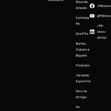
Ricardo
/98newso
Amado
@98newso
Catimba
98
/98-
news-
Graffite
oficial
Barba,
Cabelo e
Bigode
Preleção
Jornada
Esportiva
Giro na
Gringa
Os