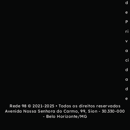
d
e
P
ri
v
a
ci
d
a
d
e
Rede 98 © 2021-2025 • Todos os direitos reservados
Avenida Nossa Senhora do Carmo, 99, Sion - 30.330-000
- Belo Horizonte/MG