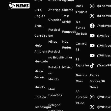
Rock
@rede98o
BH e
Atlético
Cinema,
Insônia
Região
TV e
@rede98o
Cruzeiro
Séries
No
Brasil
/rede98o
Fundo
Futebol
Famosos
do Baú
Carreira
em
@98live
Minas
Nas
Central
Meio
@98livee
Redes
98
Ambiente
Futebol
@98live
no Brasil
Humor
98
Mercado
Esportes
@rede98o
Futebol
Música
Minas
no
Buenos
Redes
Gerais
Mundo
Días
Sociais 98
Mundo
News
Mais
98
Esportes
Política
Futebol
@98newso
Clube
Seleção
Tecnologia
@98newso
Brasileira