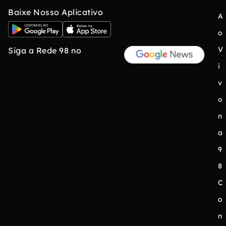
Baixe Nosso Aplicativo
A
o
V
Siga a Rede 98 no
i
v
o
n
a
9
8
C
o
n