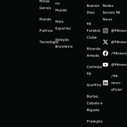
Minas
no
Buenos
Redes
Gerais
Mundo
Días
Sociais 98
Mundo
News
Mais
98
Esportes
Política
Futebol
@98newso
Clube
Seleção
Tecnologia
@98newso
Brasileira
Ricardo
/98newso
Amado
@98newso
Catimba
98
/98-
news-
Graffite
oficial
Barba,
Cabelo e
Bigode
Preleção