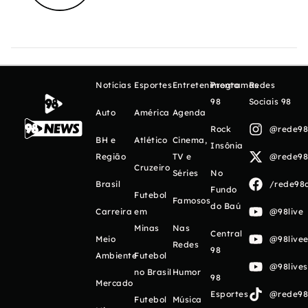
Notícias
Esportes
Entretenimento
Programas
Redes
98
Sociais 98
Auto
América
Agenda
Rock
@rede98o
BH e
Atlético
Cinema,
Insônia
Região
TV e
@rede98o
Cruzeiro
Séries
No
Brasil
/rede98o
Fundo
Futebol
Famosos
do Baú
Carreira
em
@98live
Minas
Nas
Central
Meio
@98livee
Redes
98
Ambiente
Futebol
@98live
no Brasil
Humor
98
Mercado
Esportes
@rede98o
Futebol
Música