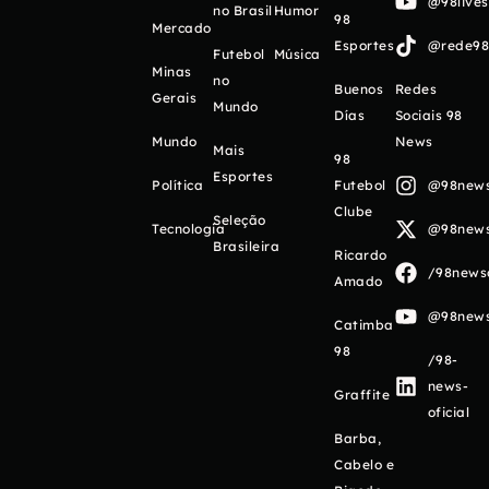
@98live
no Brasil
Humor
98
Mercado
Esportes
@rede98o
Futebol
Música
Minas
no
Buenos
Redes
Gerais
Mundo
Días
Sociais 98
Mundo
News
Mais
98
Esportes
Política
Futebol
@98newso
Clube
Seleção
Tecnologia
@98newso
Brasileira
Ricardo
/98newso
Amado
@98newso
Catimba
98
/98-
news-
Graffite
oficial
Barba,
Cabelo e