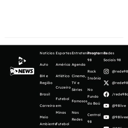
Notícias
Esportes
Entretenimento
Programas
Redes
98
Sociais 98
Auto
América
Agenda
Rock
@rede98o
BH e
Atlético
Cinema,
Insônia
Região
TV e
@rede98o
Cruzeiro
Séries
No
Brasil
/rede98o
Fundo
Futebol
Famosos
do Baú
Carreira
em
@98live
Minas
Nas
Central
Meio
@98livee
Redes
98
Ambiente
Futebol