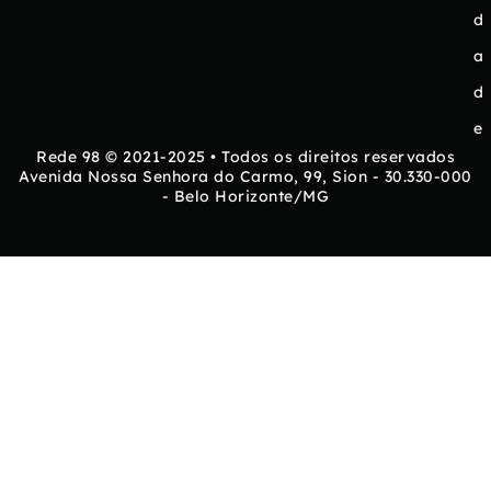
d
a
d
e
Rede 98 © 2021-2025 • Todos os direitos reservados
Avenida Nossa Senhora do Carmo, 99, Sion - 30.330-000
- Belo Horizonte/MG