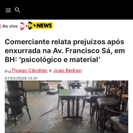
Ao vivo
Comerciante relata prejuízos após
enxurrada na Av. Francisco Sá, em
BH: ‘psicológico e material’
Thiago Cândido
e
Joao Bedran
Por
07/03/2026
13:01
Estabelecimento permanece fechado neste sábado (João Vitor Bedran/98)