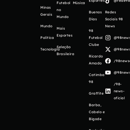
Esportes
@rede98o
Futebol
Música
Minas
no
Buenos
Redes
Gerais
Mundo
Días
Sociais 98
Mundo
News
Mais
98
Esportes
Política
Futebol
@98newso
Clube
Seleção
Tecnologia
@98newso
Brasileira
Ricardo
/98newso
Amado
@98newso
Catimba
98
/98-
news-
Graffite
oficial
Barba,
Cabelo e
Bigode