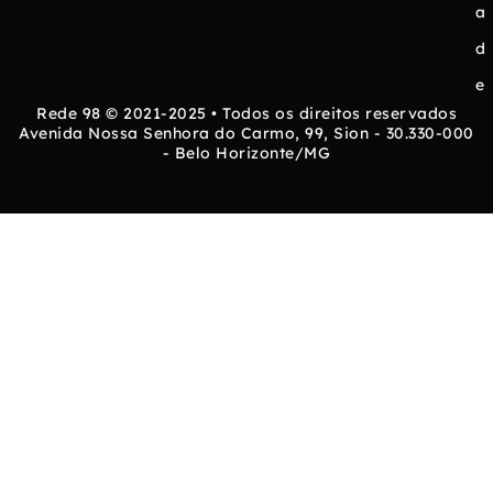
a
d
e
Rede 98 © 2021-2025 • Todos os direitos reservados
Avenida Nossa Senhora do Carmo, 99, Sion - 30.330-000
- Belo Horizonte/MG