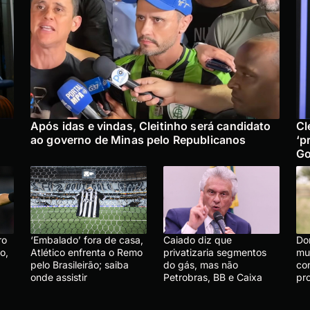
Após idas e vindas, Cleitinho será candidato
Cl
ao governo de Minas pelo Republicanos
‘p
Go
ro
‘Embalado’ fora de casa,
Caiado diz que
Do
o,
Atlético enfrenta o Remo
privatizaria segmentos
mu
pelo Brasileirão; saiba
do gás, mas não
co
onde assistir
Petrobras, BB e Caixa
pr