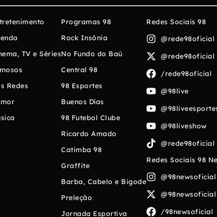
tretenimento
Programas 98
Redes Sociais 98
enda
Rock Insônia
@rede98oficial
nema, TV e Séries
No Fundo do Baú
@rede98oficial
mosos
Central 98
/rede98oficial
s Redes
98 Esportes
@98live
umor
Buenos Días
@98liveesporte
sica
98 Futebol Clube
@98liveshow
Ricardo Amado
@rede98oficial
Catimba 98
Redes Sociais 98 N
Graffite
@98newsoficial
Barba, Cabelo e Bigode
@98newsoficial
Preleção
/98newsoficial
Jornada Esportiva