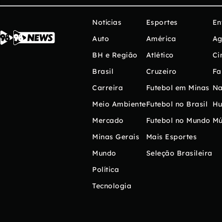
Notícias
Esportes
En
Auto
América
Ag
BH e Região
Atlético
Ci
Brasil
Cruzeiro
Fa
Carreira
Futebol em Minas
Na
Meio Ambiente
Futebol no Brasil
H
Mercado
Futebol no Mundo
Mú
Minas Gerais
Mais Esportes
Mundo
Seleção Brasileira
Política
Tecnologia