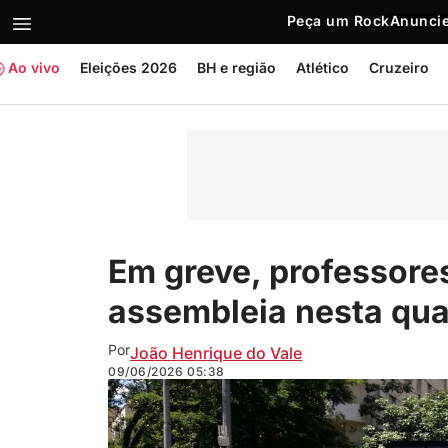
Peça um Rock
Anuncie
Ao vivo
Eleições 2026
BH e região
Atlético
Cruzeiro
Em greve, professor
assembleia nesta qua
Por
João Henrique do Vale
09/06/2026
05:38