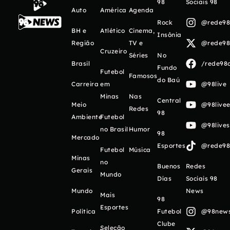
98
Sociais 98
Auto
América
Agenda
Rock
@rede98o
BH e
Atlético
Cinema,
Insônia
Região
TV e
@rede98o
Cruzeiro
Séries
No
Brasil
/rede98o
Fundo
Futebol
Famosos
do Baú
Carreira
em
@98live
Minas
Nas
Central
Meio
@98livee
Redes
98
Ambiente
Futebol
@98live
no Brasil
Humor
98
Mercado
Esportes
@rede98o
Futebol
Música
Minas
no
Buenos
Redes
Gerais
Mundo
Días
Sociais 98
Mundo
News
Mais
98
Esportes
Política
Futebol
@98newso
Clube
Seleção