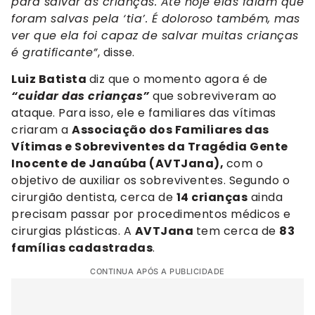
para salvar as crianças. Até hoje elas falam que
foram salvas pela ‘tia’. É doloroso também, mas
ver que ela foi capaz de salvar muitas crianças
é gratificante”
, disse.
Luiz Batista
diz que o momento agora é de
“cuidar das crianças”
que sobreviveram ao
ataque. Para isso, ele e familiares das vítimas
criaram a
Associação dos Familiares das
Vítimas e Sobreviventes da Tragédia Gente
Inocente de Janaúba (AVTJana),
com o
objetivo de auxiliar os sobreviventes. Segundo o
cirurgião dentista, cerca de
14 crianças
ainda
precisam passar por procedimentos médicos e
cirurgias plásticas. A
AVTJana
tem cerca de
83
famílias cadastradas
.
CONTINUA APÓS A PUBLICIDADE