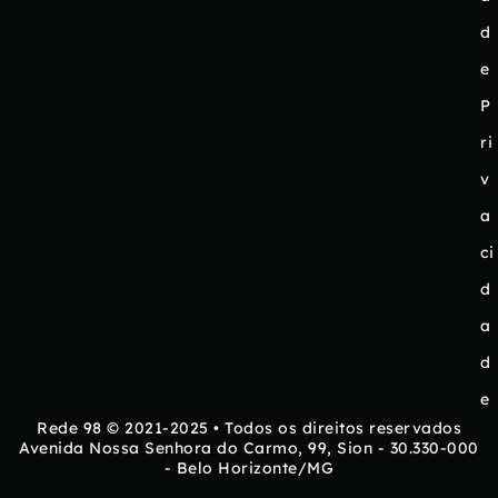
d
e
P
ri
v
a
ci
d
a
d
e
Rede 98 © 2021-2025 • Todos os direitos reservados
Avenida Nossa Senhora do Carmo, 99, Sion - 30.330-000
- Belo Horizonte/MG