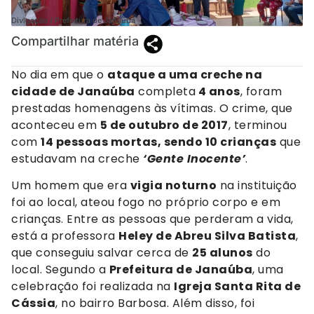
Divlgação / Prefeitura de Janaúba
Compartilhar matéria
No dia em que o
ataque a uma creche na
cidade de Janaúba
completa
4 anos
, foram
prestadas homenagens às vítimas. O crime, que
aconteceu em
5 de outubro de 2017
, terminou
com
14 pessoas mortas, sendo 10 crianças
que
estudavam na creche
‘Gente Inocente’
.
Um homem que era
vigia noturno
na instituição
foi ao local, ateou fogo no próprio corpo e em
crianças. Entre as pessoas que perderam a vida,
está a professora
Heley de Abreu Silva Batista
,
que conseguiu salvar cerca de
25 alunos
do
local. Segundo a
Prefeitura de Janaúba
, uma
celebração foi realizada na
Igreja Santa Rita de
Cássia
, no bairro Barbosa. Além disso, foi