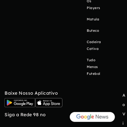
Os
Players
Matula
Buteco
Cadeira
Cativa
Tudo
Menos
Futebol
Baixe Nosso Aplicativo
A
o
V
Siga a Rede 98 no
i