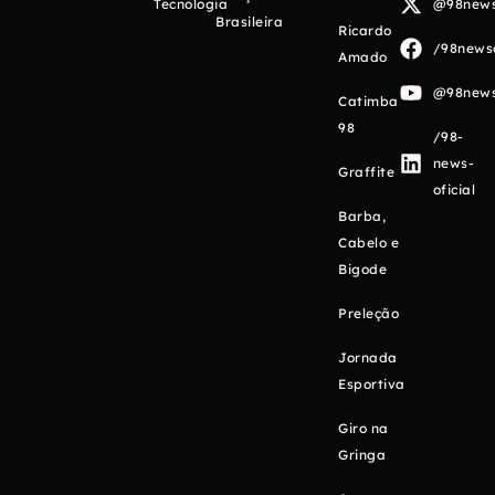
Tecnologia
@98newso
Brasileira
Ricardo
/98newso
Amado
@98newso
Catimba
98
/98-
news-
Graffite
oficial
Barba,
Cabelo e
Bigode
Preleção
Jornada
Esportiva
Giro na
Gringa