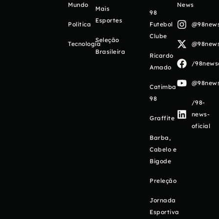
Mundo
News
Mais
98
Esportes
Política
Futebol
@98newso
Clube
Seleção
Tecnologia
@98newso
Brasileira
Ricardo
/98newso
Amado
@98newso
Catimba
98
/98-
news-
Graffite
oficial
Barba,
Cabelo e
Bigode
Preleção
Jornada
Esportiva