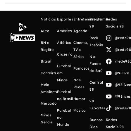
Notícias
Esportes
Entretenimento
Programas
Redes
98
Sociais 98
Auto
América
Agenda
Rock
@rede98o
BH e
Atlético
Cinema,
Insônia
Região
TV e
@rede98o
Cruzeiro
Séries
No
Brasil
/rede98o
Fundo
Futebol
Famosos
do Baú
Carreira
em
@98live
Minas
Nas
Central
Meio
@98livee
Redes
98
Ambiente
Futebol
@98live
no Brasil
Humor
98
Mercado
Esportes
@rede98o
Futebol
Música
Minas
no
Buenos
Redes
Gerais
Mundo
Días
Sociais 98