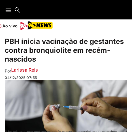
Ao vivo
PBH inicia vacinação de gestantes
contra bronquiolite em recém-
nascidos
Larissa Reis
Por
04/12/2025
07:55
O imunizante, que protege os bebês contra a bronquiolite nos primeiros