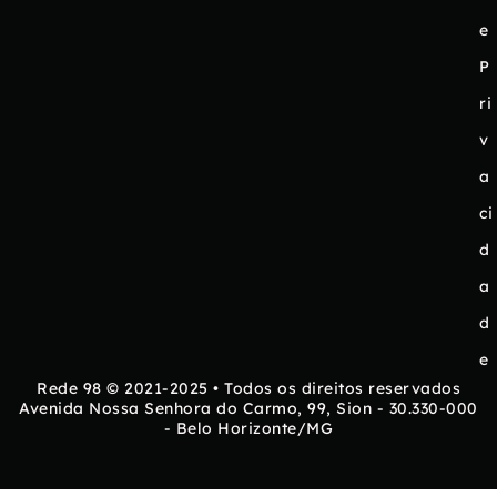
e
P
ri
v
a
ci
d
a
d
e
Rede 98 © 2021-2025 • Todos os direitos reservados
Avenida Nossa Senhora do Carmo, 99, Sion - 30.330-000
- Belo Horizonte/MG