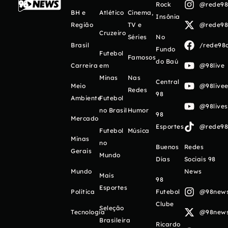
Rock
@rede98o
BH e
Atlético
Cinema,
Insônia
Região
TV e
@rede98o
Cruzeiro
Séries
No
Brasil
/rede98o
Fundo
Futebol
Famosos
do Baú
Carreira
em
@98live
Minas
Nas
Central
Meio
@98livee
Redes
98
Ambiente
Futebol
@98live
no Brasil
Humor
98
Mercado
Esportes
@rede98o
Futebol
Música
Minas
no
Buenos
Redes
Gerais
Mundo
Días
Sociais 98
Mundo
News
Mais
98
Esportes
Política
Futebol
@98newso
Clube
Seleção
Tecnologia
@98newso
Brasileira
Ricardo