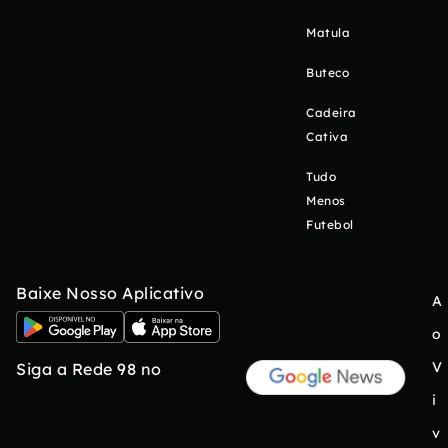
Matula
Buteco
Cadeira
Cativa
Tudo
Menos
Futebol
Baixe Nosso Aplicativo
A
o
V
Siga a Rede 98 no
i
v