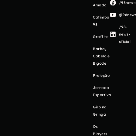
/98newso
Amado
@98newso
Catimba
98
/98-
news-
Graffite
oficial
Barba,
Cabelo e
Bigode
Preleção
Jornada
Esportiva
Giro na
Gringa
Os
Players