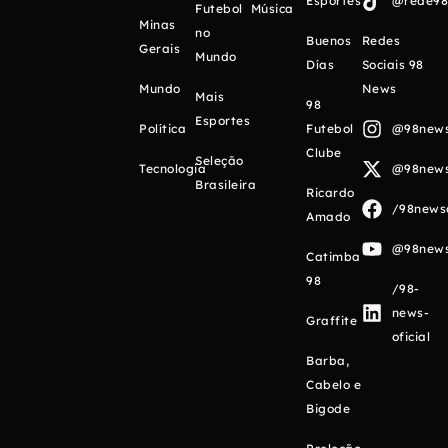
Esportes
@rede98o
Futebol
Música
Minas
no
Buenos
Redes
Gerais
Mundo
Días
Sociais 98
Mundo
News
Mais
98
Esportes
Política
Futebol
@98newso
Clube
Seleção
Tecnologia
@98newso
Brasileira
Ricardo
/98newso
Amado
@98newso
Catimba
98
/98-
news-
Graffite
oficial
Barba,
Cabelo e
Bigode