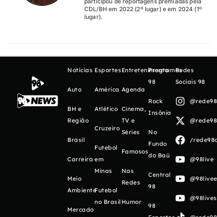
participou de reportagens premiadas pela
CDL/BH em 2022 (2º lugar) e em 2024 (1º
lugar).
Notícias
Esportes
Entretenimento
Programas
Redes
98
Sociais 98
Auto
América
Agenda
Rock
@rede98o
BH e
Atlético
Cinema,
Insônia
Região
TV e
@rede98o
Cruzeiro
Séries
No
Brasil
/rede98o
Fundo
Futebol
Famosos
do Baú
Carreira
em
@98live
Minas
Nas
Central
Meio
@98livee
Redes
98
Ambiente
Futebol
@98live
no Brasil
Humor
98
Mercado