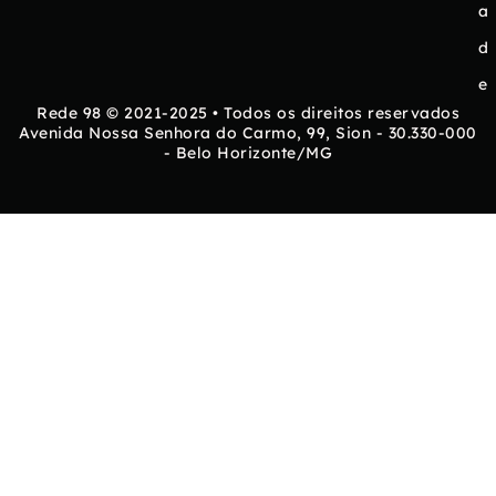
a
d
e
Rede 98 © 2021-2025 • Todos os direitos reservados
Avenida Nossa Senhora do Carmo, 99, Sion - 30.330-000
- Belo Horizonte/MG