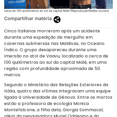
O grupo desapareceu durante uma imersão no atol de Vaavu, localizado a
cerca de 100 quilômetros ao sul da capital Malé (Reprodução/Redes sociais)
Compartilhar matéria
Cinco italianos morreram após um acidente
durante uma expedição de mergulho em
cavernas submersas nas Maldivas, no Oceano
Índico. O grupo desapareceu durante uma
imersão no atol de Vaavu, localizado a cerca de
100 quilômetros ao sul da capital Malé, em uma
região com profundidade aproximada de 50
metros.
Segundo o Ministério das Relações Exteriores da
Itália, quatro das vítimas integravam uma equipe
ligada à Universidade de Gênova. Entre os mortos
estão a professora de ecologia Monica
Montefalcone, a filha dela, Giorgia Sommacal,
além da pesquisadora Muriel Oddenino e do