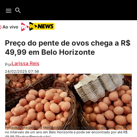
Ao vivo
Preço do pente de ovos chega a R$
49,99 em Belo Horizonte
Larissa Reis
Por
24/02/2025
07:56
Pesquisa feita pelo site MercadoMineiro revela que o pente de ovo subiu 61%
no intervalo de um ano em Belo Horizonte e pode ser encontrado por até R$
49,99 (Pixabay/Reprodução)