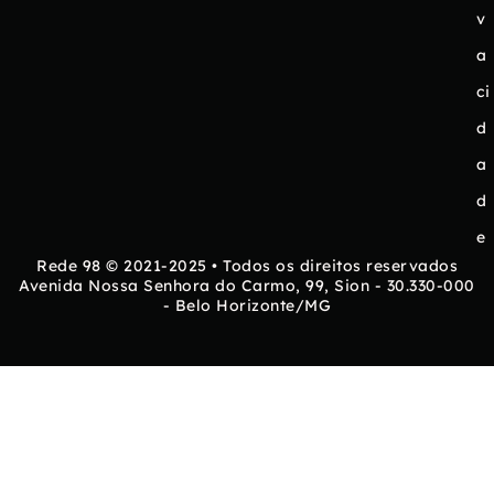
v
a
ci
d
a
d
e
Rede 98 © 2021-2025 • Todos os direitos reservados
Avenida Nossa Senhora do Carmo, 99, Sion - 30.330-000
- Belo Horizonte/MG