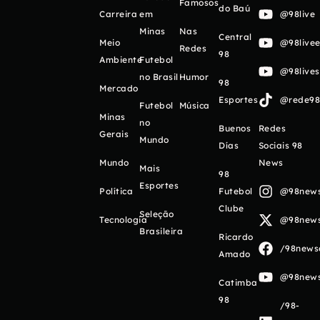
Famosos
do Baú
Carreira
em
@98live
Minas
Nas
Central
Meio
@98livee
Redes
98
Ambiente
Futebol
@98live
no Brasil
Humor
98
Mercado
Esportes
@rede98o
Futebol
Música
Minas
no
Buenos
Redes
Gerais
Mundo
Días
Sociais 98
Mundo
News
Mais
98
Esportes
Política
Futebol
@98newso
Clube
Seleção
Tecnologia
@98newso
Brasileira
Ricardo
/98newso
Amado
@98newso
Catimba
98
/98-