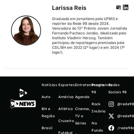
Larissa Reis
Graduada em jornalismo pela UFMG e
repórter da Rede 98 desde 2024.
Vencedora do 13° Prêmio Jovem Jornalista
Fernando Pacheco Jordão, idealizado pelo
Instituto Vladimir Herzog. Também
participou de reportagens premiadas pela
CDL/BH em 2022 (2º lugar) e em 2024 (1º
lugar).
Notícias
Esportes
Entretenimento
Programas
Redes
98
Sociais 98
Auto
América
Agenda
Rock
@rede98o
BH e
Atlético
Cinema,
Insônia
Região
TV e
@rede98o
Cruzeiro
Séries
No
Brasil
/rede98o
Fundo
Futebol