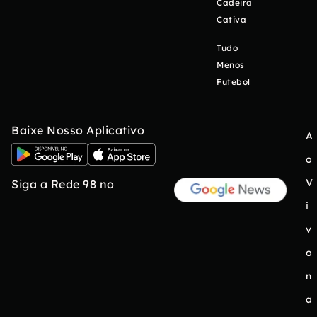
Cadeira
Cativa
Tudo
Menos
Futebol
Baixe Nosso Aplicativo
A
o
V
Siga a Rede 98 no
i
v
o
n
a