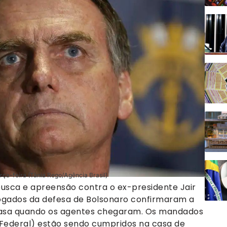
erça-feira (Tânia Rego/Agência Brasil)
 busca e apreensão contra o ex-presidente Jair
vogados da defesa de Bolsonaro confirmaram a
casa quando os agentes chegaram. Os mandados
 Federal) estão sendo cumpridos na casa de