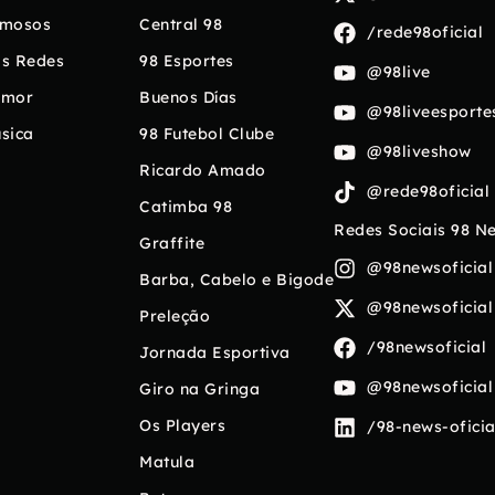
mosos
Central 98
/rede98oficial
s Redes
98 Esportes
@98live
umor
Buenos Días
@98liveesporte
sica
98 Futebol Clube
@98liveshow
Ricardo Amado
@rede98oficial
Catimba 98
Redes Sociais 98 N
Graffite
@98newsoficial
Barba, Cabelo e Bigode
@98newsoficial
Preleção
/98newsoficial
Jornada Esportiva
@98newsoficial
Giro na Gringa
Os Players
/98-news-oficia
Matula