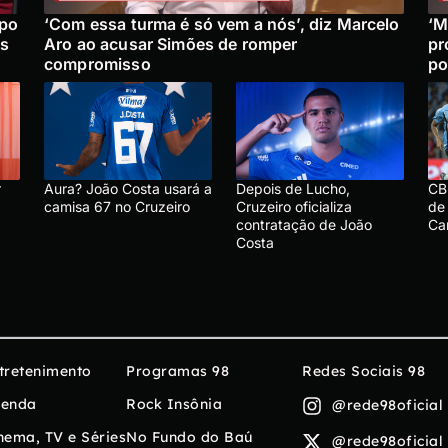
upo
‘Com essa turma é só vem a nós’, diz Marcelo
‘M
is
Aro ao acusar Simões de romper
pr
compromisso
po
r
Aura? João Costa usará a
Depois de Lucho,
CBF
camisa 67 no Cruzeiro
Cruzeiro oficializa
de 
contratação de João
Ca
Costa
tretenimento
Programas 98
Redes Sociais 98
enda
Rock Insônia
@rede98oficial
nema, TV e Séries
No Fundo do Baú
@rede98oficial