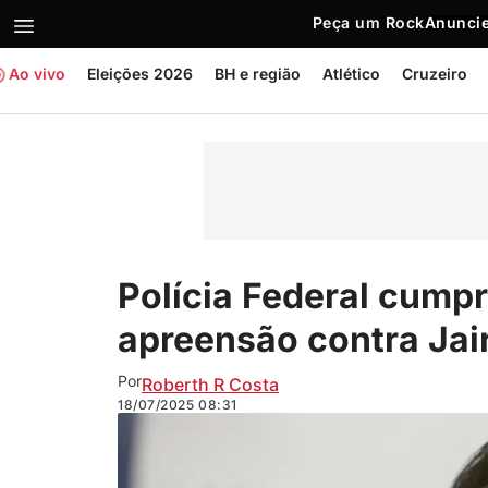
Peça um Rock
Anuncie
Ao vivo
Eleições 2026
BH e região
Atlético
Cruzeiro
Polícia Federal cump
apreensão contra Jai
Por
Roberth R Costa
18/07/2025
08:31