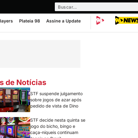
layers
Plateia 98
Assine a Update
s de Notícias
STF suspende julgamento
sobre jogos de azar após
pedido de vista de Dino
STF decide nesta quinta se
jogo do bicho, bingo e
caça-níqueis continuam