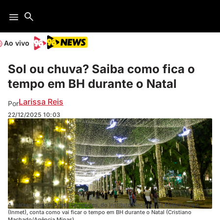
Ao vivo
Sol ou chuva? Saiba como fica o
tempo em BH durante o Natal
Larissa Reis
Por
22/12/2025
10:03
A meteorologista Anete Fernandes, do Instituto Nacional de Meteorologia
(Inmet), conta como vai ficar o tempo em BH durante o Natal (Cristiano
Machado/Agência Minas)