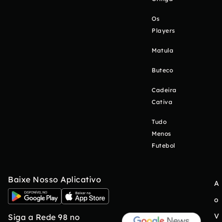
Os
Players
Matula
Buteco
Cadeira
Cativa
Tudo
Menos
Futebol
Baixe Nosso Aplicativo
A
o
V
Siga a Rede 98 no