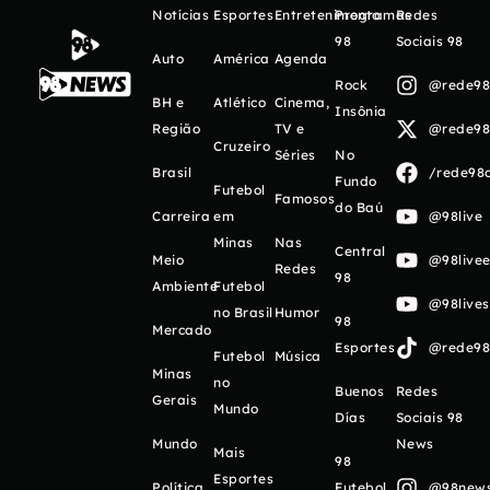
Notícias
Esportes
Entretenimento
Programas
Redes
98
Sociais 98
Auto
América
Agenda
Rock
@rede98o
BH e
Atlético
Cinema,
Insônia
Região
TV e
@rede98o
Cruzeiro
Séries
No
Brasil
/rede98o
Fundo
Futebol
Famosos
do Baú
Carreira
em
@98live
Minas
Nas
Central
Meio
@98livee
Redes
98
Ambiente
Futebol
@98live
no Brasil
Humor
98
Mercado
Esportes
@rede98o
Futebol
Música
Minas
no
Buenos
Redes
Gerais
Mundo
Días
Sociais 98
Mundo
News
Mais
98
Esportes
Política
Futebol
@98newso