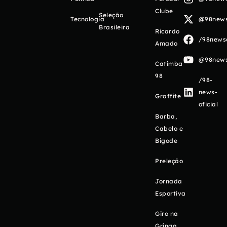
Clube
Seleção
Tecnologia
@98newso
Brasileira
Ricardo
/98newso
Amado
@98newso
Catimba
98
/98-
news-
Graffite
oficial
Barba,
Cabelo e
Bigode
Preleção
Jornada
Esportiva
Giro na
Gringa