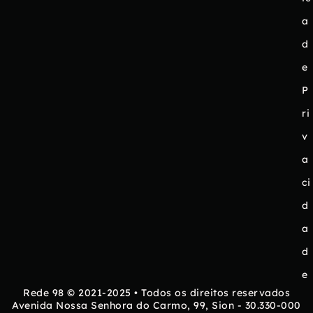
a
d
e
P
ri
v
a
ci
d
a
d
e
Rede 98 © 2021-2025 • Todos os direitos reservados
Avenida Nossa Senhora do Carmo, 99, Sion - 30.330-000