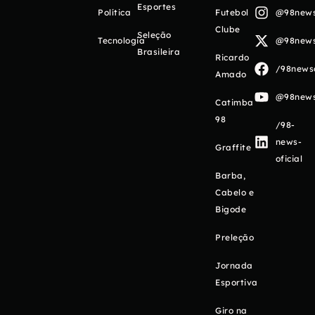
Esportes
Política
Futebol
@98newso
Clube
Seleção
Tecnologia
@98newso
Brasileira
Ricardo
/98newso
Amado
@98newso
Catimba
98
/98-
news-
Graffite
oficial
Barba,
Cabelo e
Bigode
Preleção
Jornada
Esportiva
Giro na