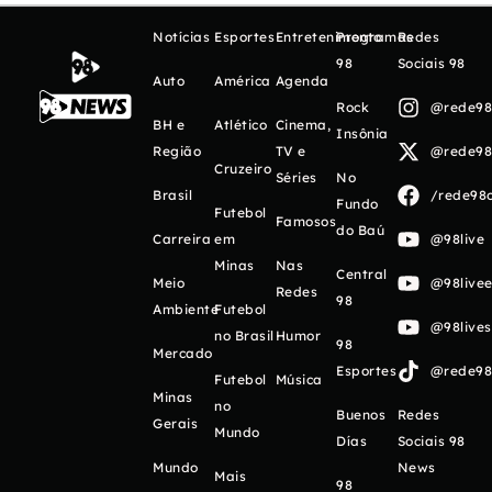
Notícias
Esportes
Entretenimento
Programas
Redes
98
Sociais 98
Auto
América
Agenda
Rock
@rede98o
BH e
Atlético
Cinema,
Insônia
Região
TV e
@rede98o
Cruzeiro
Séries
No
Brasil
/rede98o
Fundo
Futebol
Famosos
do Baú
Carreira
em
@98live
Minas
Nas
Central
Meio
@98livee
Redes
98
Ambiente
Futebol
@98live
no Brasil
Humor
98
Mercado
Esportes
@rede98o
Futebol
Música
Minas
no
Buenos
Redes
Gerais
Mundo
Días
Sociais 98
Mundo
News
Mais
98