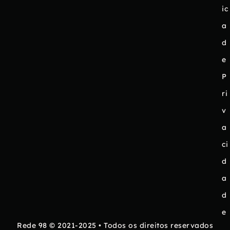
ic
a
d
e
P
ri
v
a
ci
d
a
d
e
Rede 98 © 2021-2025 • Todos os direitos reservados