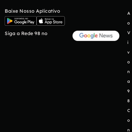
Baixe Nosso Aplicativo
A
o
V
Siga a Rede 98 no
i
v
o
n
a
9
8
C
o
n