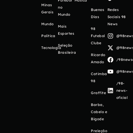
Futebol
Música
Minas
no
Buenos
Redes
Gerais
Mundo
Días
Sociais 98
Mundo
News
Mais
98
Esportes
Política
Futebol
@98newso
Clube
Seleção
Tecnologia
@98newso
Brasileira
Ricardo
/98newso
Amado
@98newso
Catimba
98
/98-
news-
Graffite
oficial
Barba,
Cabelo e
Bigode
Preleção