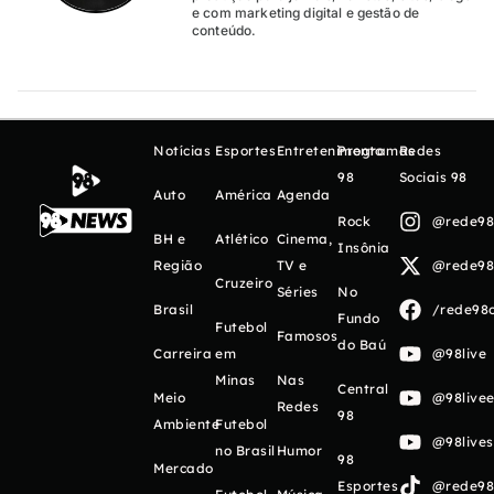
e com marketing digital e gestão de
conteúdo.
Notícias
Esportes
Entretenimento
Programas
Redes
98
Sociais 98
Auto
América
Agenda
Rock
@rede98o
BH e
Atlético
Cinema,
Insônia
Região
TV e
@rede98o
Cruzeiro
Séries
No
Brasil
/rede98o
Fundo
Futebol
Famosos
do Baú
Carreira
em
@98live
Minas
Nas
Central
Meio
@98livee
Redes
98
Ambiente
Futebol
@98live
no Brasil
Humor
98
Mercado
Esportes
@rede98o