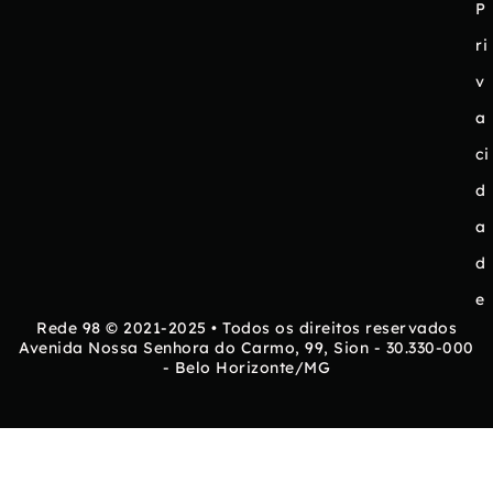
P
ri
v
a
ci
d
a
d
e
Rede 98 © 2021-2025 • Todos os direitos reservados
Avenida Nossa Senhora do Carmo, 99, Sion - 30.330-000
- Belo Horizonte/MG