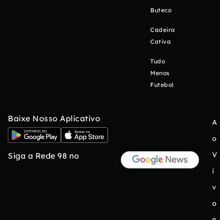
Buteco
Cadeira
Cativa
Tudo
Menos
Futebol
Baixe Nosso Aplicativo
A
o
V
Siga a Rede 98 no
i
v
o
n