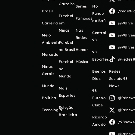
Cruzeiro
Séries
No
Brasil
/rede98o
Fundo
Futebol
Famosos
do Baú
Carreira
em
@98live
Minas
Nas
Central
Meio
@98livee
Redes
98
Ambiente
Futebol
@98live
no Brasil
Humor
98
Mercado
Esportes
@rede98o
Futebol
Música
Minas
no
Buenos
Redes
Gerais
Mundo
Días
Sociais 98
Mundo
News
Mais
98
Esportes
Política
Futebol
@98newso
Clube
Seleção
Tecnologia
@98newso
Brasileira
Ricardo
/98newso
Amado
@98newso