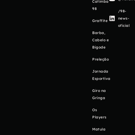
Catimba
98
/98-
news-
Graffite
oficial
Barba,
Cabelo e
Bigode
Preleção
Jornada
Esportiva
Giro na
Gringa
Os
Players
Matula