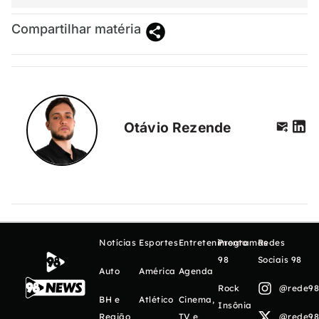
Compartilhar matéria
Otávio Rezende
Notícias
Esportes
Entretenimento
Programas
Redes
98
Sociais 98
Auto
América
Agenda
Rock
@rede98o
BH e
Atlético
Cinema,
Insônia
Região
TV e
@rede98o