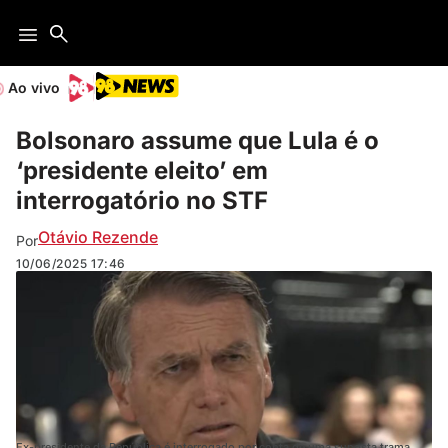
Ao vivo
Bolsonaro assume que Lula é o
‘presidente eleito’ em
interrogatório no STF
Otávio Rezende
Por
10/06/2025
17:46
Ex-presidente da República é interrogado por conta de uma suposta trama