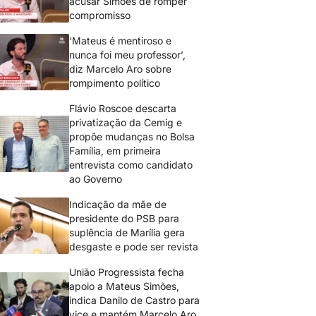
acusar Simões de romper
compromisso
‘Mateus é mentiroso e
nunca foi meu professor’,
diz Marcelo Aro sobre
rompimento político
Flávio Roscoe descarta
privatização da Cemig e
propõe mudanças no Bolsa
Família, em primeira
entrevista como candidato
ao Governo
Indicação da mãe de
presidente do PSB para
suplência de Marília gera
desgaste e pode ser revista
União Progressista fecha
apoio a Mateus Simões,
indica Danilo de Castro para
vice e mantém Marcelo Aro