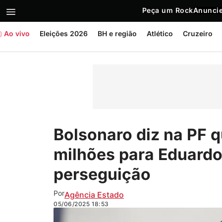
Peça um Rock
Anuncie
Ao vivo
Eleições 2026
BH e região
Atlético
Cruzeiro
Bolsonaro diz na PF q
milhões para Eduardo
perseguição
Por
Agência Estado
05/06/2025
18:53