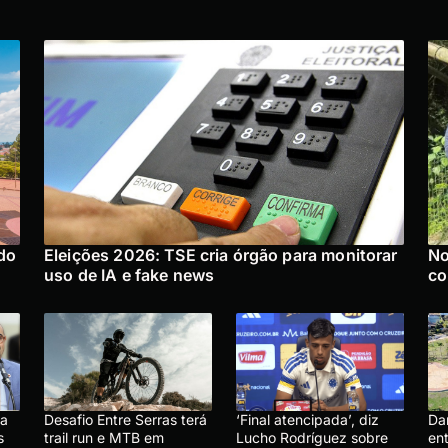
do
Eleições 2026: TSE cria órgão para monitorar
No
uso de IA e fake news
co
ma
Desafio Entre Serras terá
‘Final atencipada’, diz
Da
s
trail run e MTB em
Lucho Rodríguez sobre
en