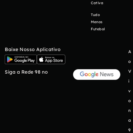
Cativa
Tudo
Menos
Futebol
Baixe Nosso Aplicativo
A
o
V
Siga a Rede 98 no
i
v
o
n
a
9