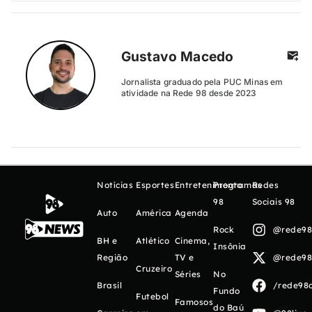
Gustavo Macedo
Jornalista graduado pela PUC Minas em
atividade na Rede 98 desde 2023
Notícias
Esportes
Entretenimento
Programas
Redes
98
Sociais 98
Auto
América
Agenda
Rock
@rede98o
BH e
Atlético
Cinema,
Insônia
Região
TV e
@rede98o
Cruzeiro
Séries
No
Brasil
/rede98o
Fundo
Futebol
Famosos
do Baú