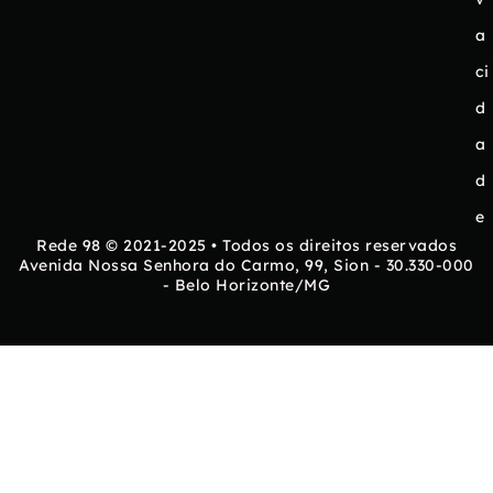
a
ci
d
a
d
e
Rede 98 © 2021-2025 • Todos os direitos reservados
Avenida Nossa Senhora do Carmo, 99, Sion - 30.330-000
- Belo Horizonte/MG