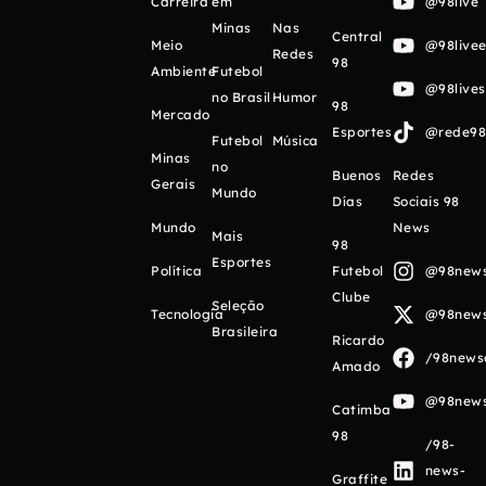
Carreira
em
@98live
Minas
Nas
Central
Meio
@98livee
Redes
98
Ambiente
Futebol
@98live
no Brasil
Humor
98
Mercado
Esportes
@rede98o
Futebol
Música
Minas
no
Buenos
Redes
Gerais
Mundo
Días
Sociais 98
Mundo
News
Mais
98
Esportes
Política
Futebol
@98newso
Clube
Seleção
Tecnologia
@98newso
Brasileira
Ricardo
/98newso
Amado
@98newso
Catimba
98
/98-
news-
Graffite