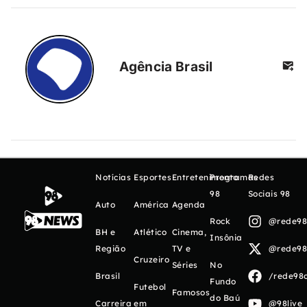
Agência Brasil
Notícias
Esportes
Entretenimento
Programas
Redes
98
Sociais 98
Auto
América
Agenda
Rock
@rede98o
BH e
Atlético
Cinema,
Insônia
Região
TV e
@rede98o
Cruzeiro
Séries
No
Brasil
/rede98o
Fundo
Futebol
Famosos
do Baú
Carreira
em
@98live