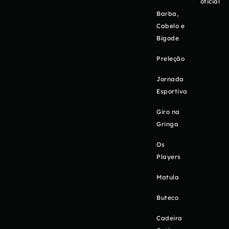
oficial
Barba,
Cabelo e
Bigode
Preleção
Jornada
Esportiva
Giro na
Gringa
Os
Players
Matula
Buteco
Cadeira