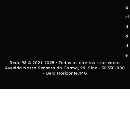
a
ci
d
a
d
e
Rede 98 © 2021-2025 • Todos os direitos reservados
Avenida Nossa Senhora do Carmo, 99, Sion - 30.330-000
- Belo Horizonte/MG