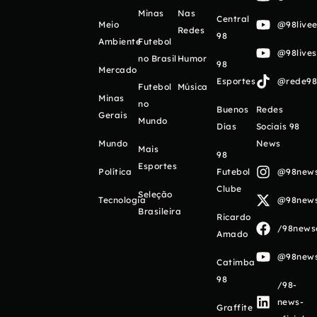
Minas
Nas
Central
Meio
@98livee
Redes
98
Ambiente
Futebol
@98live
no Brasil
Humor
98
Mercado
Esportes
@rede98o
Futebol
Música
Minas
no
Buenos
Redes
Gerais
Mundo
Días
Sociais 98
Mundo
News
Mais
98
Esportes
Política
Futebol
@98newso
Clube
Seleção
Tecnologia
@98newso
Brasileira
Ricardo
/98newso
Amado
@98newso
Catimba
98
/98-
news-
Graffite