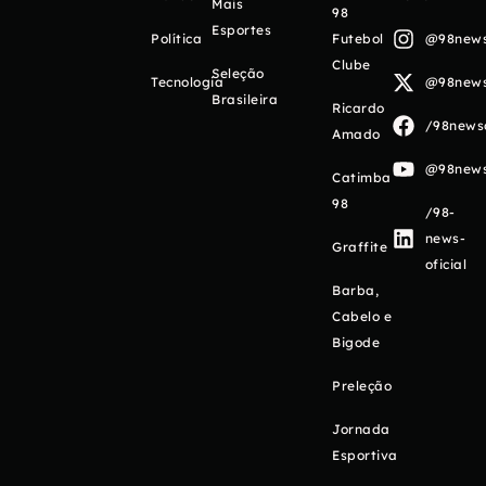
Mais
98
Esportes
Política
Futebol
@98newso
Clube
Seleção
Tecnologia
@98newso
Brasileira
Ricardo
/98newso
Amado
@98newso
Catimba
98
/98-
news-
Graffite
oficial
Barba,
Cabelo e
Bigode
Preleção
Jornada
Esportiva