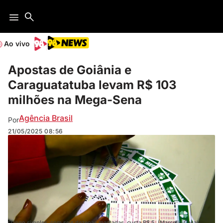
Ao vivo
Apostas de Goiânia e
Caraguatatuba levam R$ 103
milhões na Mega-Sena
Agência Brasil
Por
21/05/2025
08:56
O jogo simples, com seis dezenas marcadas, custa R$ 5. (Marcello Casal