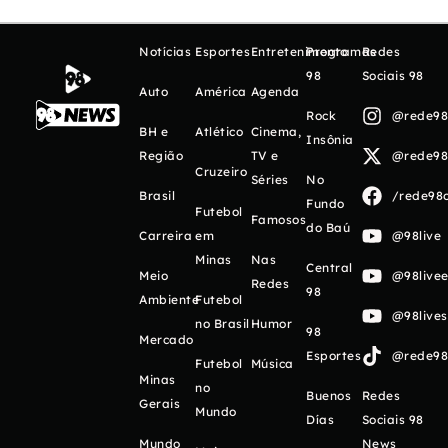
Notícias
Esportes
Entretenimento
Programas
Redes
98
Sociais 98
Auto
América
Agenda
Rock
@rede98o
BH e
Atlético
Cinema,
Insônia
Região
TV e
@rede98o
Cruzeiro
Séries
No
Brasil
/rede98o
Fundo
Futebol
Famosos
do Baú
Carreira
em
@98live
Minas
Nas
Central
Meio
@98livee
Redes
98
Ambiente
Futebol
@98live
no Brasil
Humor
98
Mercado
Esportes
@rede98o
Futebol
Música
Minas
no
Buenos
Redes
Gerais
Mundo
Días
Sociais 98
Mundo
News