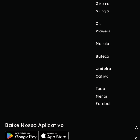
Giro na
Gringa
Os
Players
Matula
Buteco
Cadeira
Cativa
Tudo
Menos
Futebol
Baixe Nosso Aplicativo
A
o