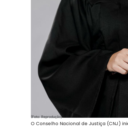
(Foto: Reprodução)
O Conselho Nacional de Justiça (CNJ) inic