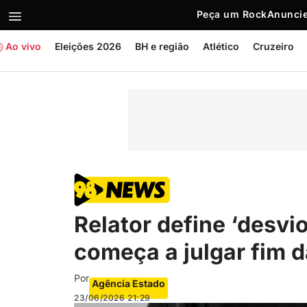
Peça um Rock
Anuncie
Ao vivo
Eleições 2026
BH e região
Atlético
Cruzeiro
Relator define ‘desvio
começa a julgar fim 
Por
Agência Estado
23/06/2026
21:29