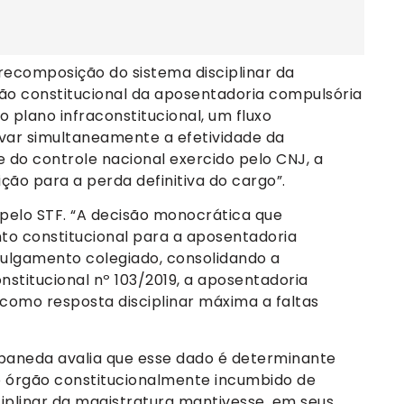
 recomposição do sistema disciplinar da
são constitucional da aposentadoria compulsória
o plano infraconstitucional, um fluxo
ervar simultaneamente a efetividade da
de do controle nacional exercido pelo CNJ, a
sdição para a perda definitiva do cargo”.
 pelo STF. “A decisão monocrática que
to constitucional para a aposentadoria
julgamento colegiado, consolidando a
titucional nº 103/2019, a aposentadoria
 como resposta disciplinar máxima a faltas
baneda avalia que esse dado é determinante
 o órgão constitucionalmente incumbido de
iplinar da magistratura mantivesse, em seus