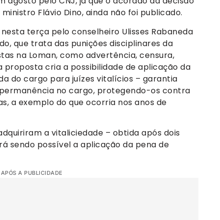
m agosto pelo CNJ, já que o acórdão da decisão
inistro Flávio Dino, ainda não foi publicado.
 nesta terça pelo conselheiro Ulisses Rabaneda
do, que trata das punições disciplinares da
stas na Loman, como advertência, censura,
 proposta cria a possibilidade de aplicação da
a do cargo para juízes vitalícios – garantia
 a permanência no cargo, protegendo-os contra
as, a exemplo do que ocorria nos anos de
dquiriram a vitaliciedade – obtida após dois
ará sendo possível a aplicação da pena de
 APÓS A PUBLICIDADE