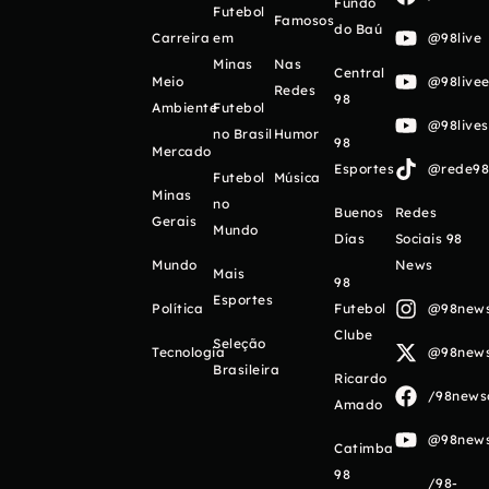
Fundo
Futebol
Famosos
do Baú
Carreira
em
@98live
Minas
Nas
Central
Meio
@98livee
Redes
98
Ambiente
Futebol
@98live
no Brasil
Humor
98
Mercado
Esportes
@rede98o
Futebol
Música
Minas
no
Buenos
Redes
Gerais
Mundo
Días
Sociais 98
Mundo
News
Mais
98
Esportes
Política
Futebol
@98newso
Clube
Seleção
Tecnologia
@98newso
Brasileira
Ricardo
/98newso
Amado
@98newso
Catimba
98
/98-