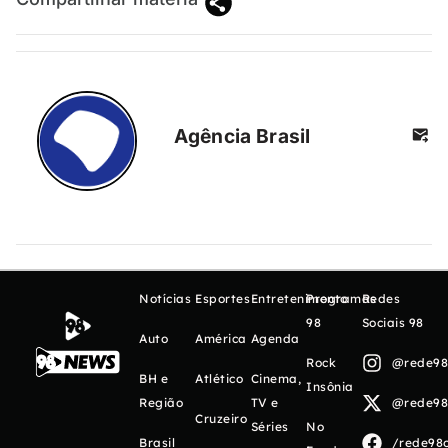
Agência Brasil
Notícias
Esportes
Entretenimento
Programas
Redes
98
Sociais 98
Auto
América
Agenda
Rock
@rede98o
BH e
Atlético
Cinema,
Insônia
Região
TV e
@rede98o
Cruzeiro
Séries
No
Brasil
/rede98o