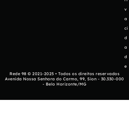
v
a
ci
d
a
d
e
Rede 98 © 2021-2025 • Todos os direitos reservados
Avenida Nossa Senhora do Carmo, 99, Sion - 30.330-000
- Belo Horizonte/MG