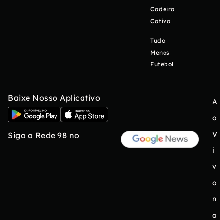
Cadeira
Cativa
Tudo
Menos
Futebol
Baixe Nosso Aplicativo
A
o
V
Siga a Rede 98 no
i
v
o
n
a