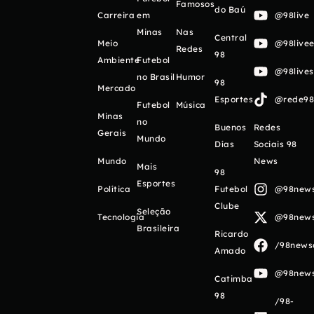
Famosos
do Baú
Carreira
em
@98live
Minas
Nas
Central
Meio
@98livee
Redes
98
Ambiente
Futebol
@98live
no Brasil
Humor
98
Mercado
Esportes
@rede98o
Futebol
Música
Minas
no
Buenos
Redes
Gerais
Mundo
Días
Sociais 98
Mundo
News
Mais
98
Esportes
Política
Futebol
@98newso
Clube
Seleção
Tecnologia
@98newso
Brasileira
Ricardo
/98newso
Amado
@98newso
Catimba
98
/98-