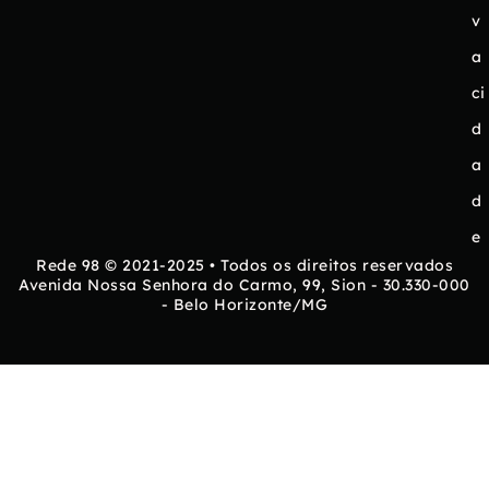
v
a
ci
d
a
d
e
Rede 98 © 2021-2025 • Todos os direitos reservados
Avenida Nossa Senhora do Carmo, 99, Sion - 30.330-000
- Belo Horizonte/MG