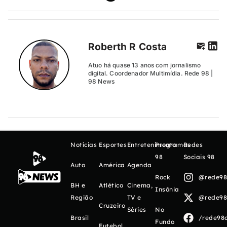
Roberth R Costa
Atuo há quase 13 anos com jornalismo
digital. Coordenador Multimídia. Rede 98 |
98 News
Notícias
Esportes
Entretenimento
Programas
Redes
98
Sociais 98
Auto
América
Agenda
Rock
@rede98o
BH e
Atlético
Cinema,
Insônia
Região
TV e
@rede98o
Cruzeiro
Séries
No
Brasil
/rede98o
Fundo
Futebol