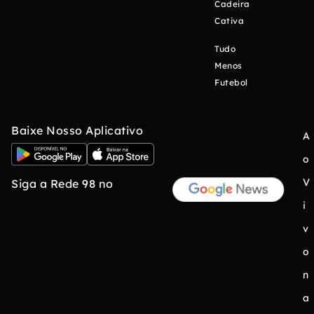
Cadeira
Cativa
Tudo
Menos
Futebol
Baixe Nosso Aplicativo
A
o
V
Siga a Rede 98 no
i
v
o
n
a