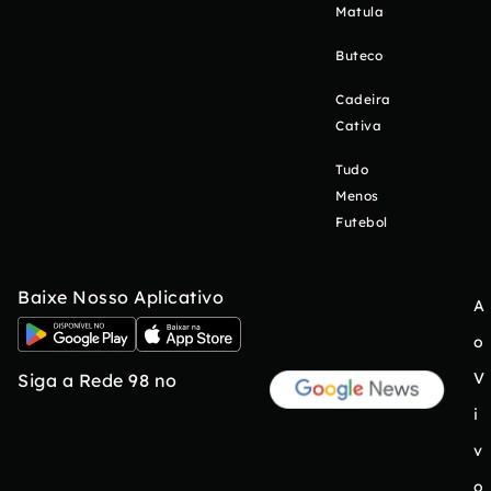
Matula
Buteco
Cadeira
Cativa
Tudo
Menos
Futebol
Baixe Nosso Aplicativo
A
o
V
Siga a Rede 98 no
i
v
o