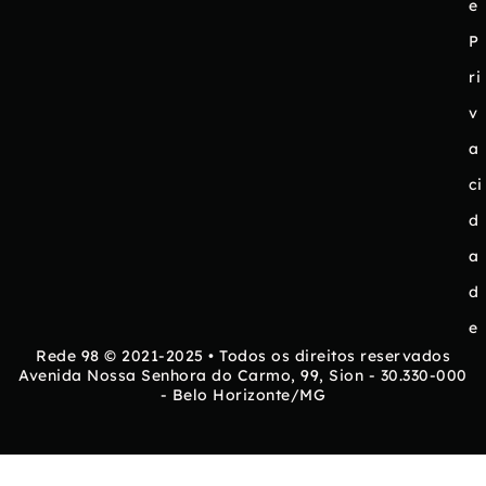
e
P
ri
v
a
ci
d
a
d
e
Rede 98 © 2021-2025 • Todos os direitos reservados
Avenida Nossa Senhora do Carmo, 99, Sion - 30.330-000
- Belo Horizonte/MG