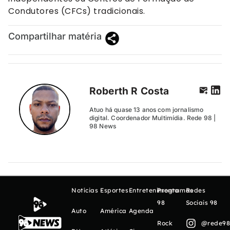
Condutores (CFCs) tradicionais.
Compartilhar matéria
Roberth R Costa
Atuo há quase 13 anos com jornalismo
digital. Coordenador Multimídia. Rede 98 |
98 News
Notícias
Esportes
Entretenimento
Programas
Redes
98
Sociais 98
Auto
América
Agenda
Rock
@rede98o