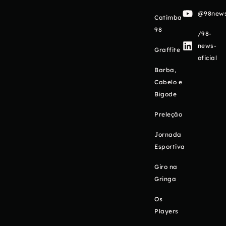
@98newso
Catimba
98
/98-
news-
Graffite
oficial
Barba,
Cabelo e
Bigode
Preleção
Jornada
Esportiva
Giro na
Gringa
Os
Players