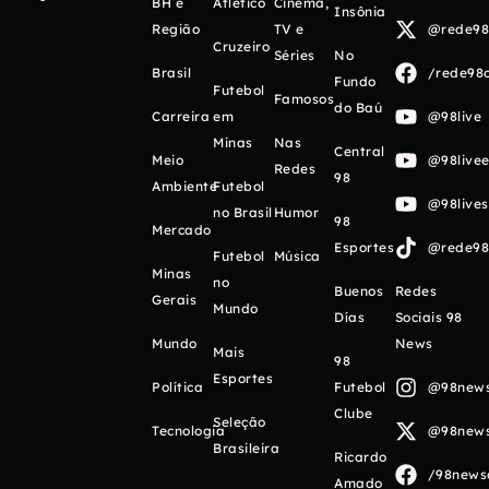
BH e
Atlético
Cinema,
Insônia
Região
TV e
@rede98o
Cruzeiro
Séries
No
Brasil
/rede98o
Fundo
Futebol
Famosos
do Baú
Carreira
em
@98live
Minas
Nas
Central
Meio
@98livee
Redes
98
Ambiente
Futebol
@98live
no Brasil
Humor
98
Mercado
Esportes
@rede98o
Futebol
Música
Minas
no
Buenos
Redes
Gerais
Mundo
Días
Sociais 98
Mundo
News
Mais
98
Esportes
Política
Futebol
@98newso
Clube
Seleção
Tecnologia
@98newso
Brasileira
Ricardo
/98newso
Amado