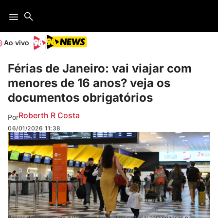
Ao vivo
Férias de Janeiro: vai viajar com
menores de 16 anos? veja os
documentos obrigatórios
Roberth R Costa
Por
06/01/2026
11:38
Regras do CNJ exigem autorização judicial ou cartorial para crianças e