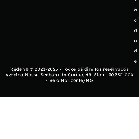
a
ci
d
a
d
e
Rede 98 © 2021-2025 • Todos os direitos reservados
Avenida Nossa Senhora do Carmo, 99, Sion - 30.330-000
- Belo Horizonte/MG