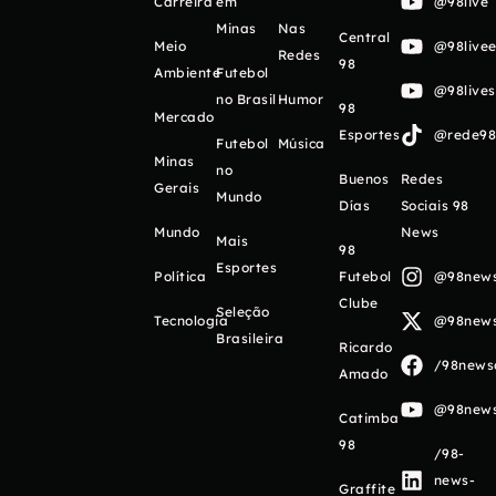
Carreira
em
@98live
Minas
Nas
Central
Meio
@98livee
Redes
98
Ambiente
Futebol
@98live
no Brasil
Humor
98
Mercado
Esportes
@rede98o
Futebol
Música
Minas
no
Buenos
Redes
Gerais
Mundo
Días
Sociais 98
Mundo
News
Mais
98
Esportes
Política
Futebol
@98newso
Clube
Seleção
Tecnologia
@98newso
Brasileira
Ricardo
/98newso
Amado
@98newso
Catimba
98
/98-
news-
Graffite