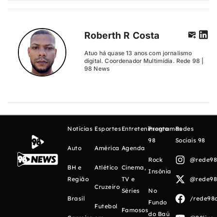
Roberth R Costa
Atuo há quase 13 anos com jornalismo
digital. Coordenador Multimídia. Rede 98 |
98 News
Notícias
Esportes
Entretenimento
Programas
Redes
98
Sociais 98
Auto
América
Agenda
Rock
@rede98o
BH e
Atlético
Cinema,
Insônia
Região
TV e
@rede98o
Cruzeiro
Séries
No
Brasil
/rede98o
Fundo
Futebol
Famosos
do Baú