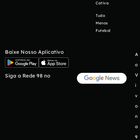
Cativa
Tudo
Menos
Futebol
Baixe Nosso Aplicativo
A
o
V
Siga a Rede 98 no
i
v
o
n
a
9