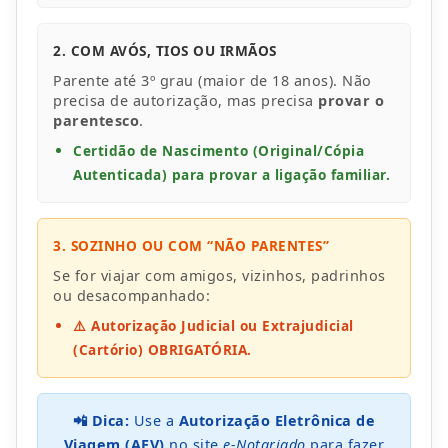
2. COM AVÓS, TIOS OU IRMÃOS
Parente até 3º grau (maior de 18 anos). Não
precisa de autorização, mas precisa
provar o
parentesco
.
Certidão de Nascimento (Original/Cópia
Autenticada) para provar a ligação familiar.
3. SOZINHO OU COM “NÃO PARENTES”
Se for viajar com amigos, vizinhos, padrinhos
ou desacompanhado:
⚠️ Autorização Judicial ou Extrajudicial
(Cartório) OBRIGATÓRIA.
📲 Dica:
Use a
Autorização Eletrônica de
Viagem (AEV)
no site
e-Notariado
para fazer