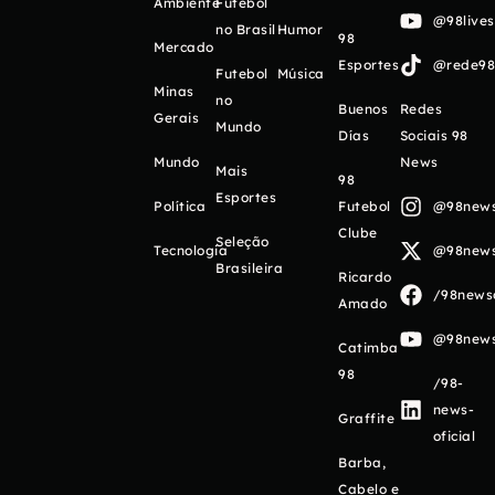
Ambiente
Futebol
@98live
no Brasil
Humor
98
Mercado
Esportes
@rede98o
Futebol
Música
Minas
no
Buenos
Redes
Gerais
Mundo
Días
Sociais 98
Mundo
News
Mais
98
Esportes
Política
Futebol
@98newso
Clube
Seleção
Tecnologia
@98newso
Brasileira
Ricardo
/98newso
Amado
@98newso
Catimba
98
/98-
news-
Graffite
oficial
Barba,
Cabelo e